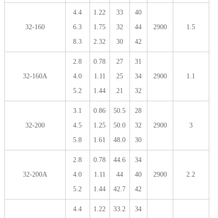
4.4
1.22
33
40
32-160
6.3
1.75
32
44
2900
1.5
8.3
2.32
30
42
2.8
0.78
27
31
32-160A
4.0
1.11
25
34
2900
1.1
5.2
1.44
21
32
3.1
0.86
50.5
28
32-200
4.5
1.25
50.0
32
2900
3
5.8
1.61
48.0
30
2.8
0.78
44.6
34
32-200A
4.0
1.11
44
40
2900
2.2
5.2
1.44
42.7
42
4.4
1.22
33.2
34