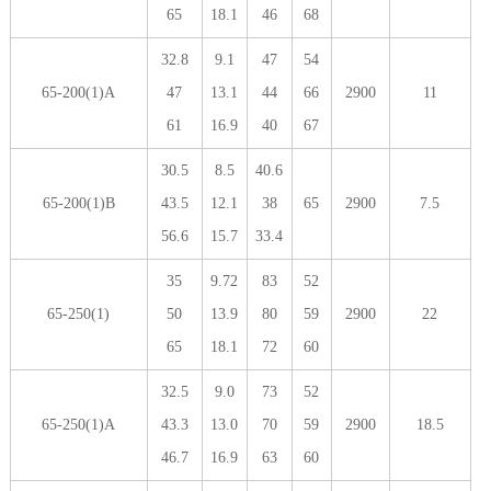
65
18.1
46
68
32.8
9.1
47
54
65-200(1)A
47
13.1
44
66
2900
11
61
16.9
40
67
30.5
8.5
40.6
65-200(1)B
43.5
12.1
38
65
2900
7.5
56.6
15.7
33.4
35
9.72
83
52
65-250(1)
50
13.9
80
59
2900
22
65
18.1
72
60
32.5
9.0
73
52
65-250(1)A
43.3
13.0
70
59
2900
18.5
46.7
16.9
63
60