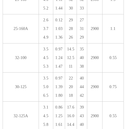
5.2
1.44
30
33
2.6
0.12
29
27
25-160A
3.7
1.03
28
31
2900
1.1
4.9
1.36
26
29
3.5
0.97
14.5
35
32-100
4.5
1.24
12.5
40
2900
0.55
5.3
1.47
11
38
3.5
0.97
22
40
30-125
5.0
1.39
20
44
2900
0.75
6.5
1.80
18
42
3.1
0.86
17.6
39
32-125A
4.5
1.25
16.0
43
2900
0.55
5.8
1.61
14.4
40