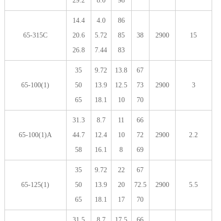
29.2
8.0
98
14.4
4.0
86
65-315C
20.6
5.72
85
38
2900
15
26.8
7.44
83
35
9.72
13.8
67
65-100(1)
50
13.9
12.5
73
2900
3
65
18.1
10
70
31.3
8.7
11
66
65-100(1)A
44.7
12.4
10
72
2900
2.2
58
16.1
8
69
35
9.72
22
67
65-125(1)
50
13.9
20
72.5
2900
5.5
65
18.1
17
70
31.5
8.7
17.5
66