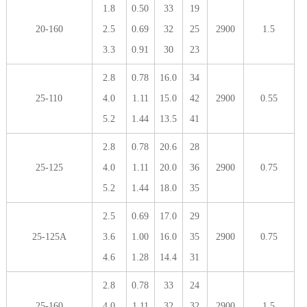
1.8
0.50
33
19
20-160
2.5
0.69
32
25
2900
1.5
3.3
0.91
30
23
2.8
0.78
16.0
34
25-110
4.0
1.11
15.0
42
2900
0.55
5.2
1.44
13.5
41
2.8
0.78
20.6
28
25-125
4.0
1.11
20.0
36
2900
0.75
5.2
1.44
18.0
35
2.5
0.69
17.0
29
25-125A
3.6
1.00
16.0
35
2900
0.75
4.6
1.28
14.4
31
2.8
0.78
33
24
25-160
4.0
1.11
32
32
2900
1.5