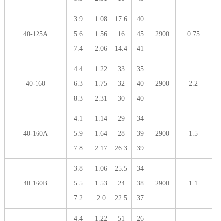
3.9
1.08
17.6
40
40-125A
5.6
1.56
16
45
2900
0.75
7.4
2.06
14.4
41
4.4
1.22
33
35
40-160
6.3
1.75
32
40
2900
2.2
8.3
2.31
30
40
4.1
1.14
29
34
40-160A
5.9
1.64
28
39
2900
1.5
7.8
2.17
26.3
39
3.8
1.06
25.5
34
40-160B
5.5
1.53
24
38
2900
1.1
7.2
2.0
22.5
37
4.4
1.22
51
26