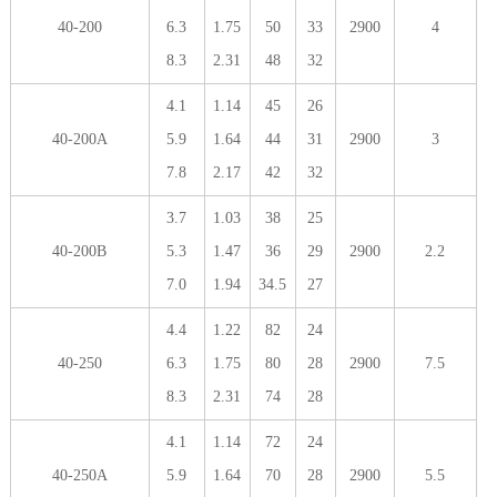
40-200
6.3
1.75
50
33
2900
4
8.3
2.31
48
32
4.1
1.14
45
26
40-200A
5.9
1.64
44
31
2900
3
7.8
2.17
42
32
3.7
1.03
38
25
40-200B
5.3
1.47
36
29
2900
2.2
7.0
1.94
34.5
27
4.4
1.22
82
24
40-250
6.3
1.75
80
28
2900
7.5
8.3
2.31
74
28
4.1
1.14
72
24
40-250A
5.9
1.64
70
28
2900
5.5