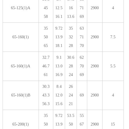
65-125(1)A
45
12.5
16
71
2900
4
58
16.1
13.6
69
35
9.72
35
63
65-160(1)
50
13.9
32
71
2900
7.5
65
18.1
28
70
32.7
9.1
30.6
62
65-160(1)A
46.7
13.0
28
70
2900
5.5
61
16.9
24
69
30.3
8.4
26
65-160(1)B
43.3
12.0
24
69
2900
4
56.3
15.6
21
35
9.72
53.5
55
65-200(1)
50
13.9
50
67
2900
15