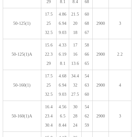
29
8.1
8.4
68
17.5
4.86
21.5
60
50-125(1)
25
6.94
20
68
2900
3
32.5
9.03
18
67
15.6
4.33
17
58
50-125(1)A
22.3
6.19
16
66
2900
2.2
29
8.1
13.6
65
17.5
4.68
34.4
54
50-160(1)
25
6.94
32
63
2900
4
32.5
9.03
27.5
60
16.4
4.56
30
54
50-160(1)A
23.4
6.5
28
62
2900
3
30.4
8.44
24
59