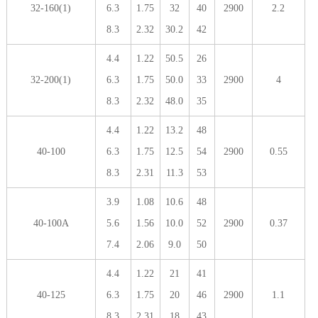
32-160(1)
6.3
1.75
32
40
2900
2.2
8.3
2.32
30.2
42
4.4
1.22
50.5
26
32-200(1)
6.3
1.75
50.0
33
2900
4
8.3
2.32
48.0
35
4.4
1.22
13.2
48
40-100
6.3
1.75
12.5
54
2900
0.55
8.3
2.31
11.3
53
3.9
1.08
10.6
48
40-100A
5.6
1.56
10.0
52
2900
0.37
7.4
2.06
9.0
50
4.4
1.22
21
41
40-125
6.3
1.75
20
46
2900
1.1
8.3
2.31
18
43