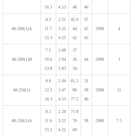
16.3
4.53
48
46
8.3
2.31
45.0
37
40-200(1)A
11.7
3.25
44
45
2900
4
15.3
4.25
42
45
7.5
2.08
37
40-200(1)B
10.6
2.94
36
44
2900
3
13.8
3.83
34
8.8
2.44
81.2
31
40-250(1)
12.5
3.47
80
38
2900
11
16.3
4.53
77.5
40
8.2
2.28
71.0
40-250(1)A
11.6
3.22
70
38
2900
7.5
15.2
4.22
68