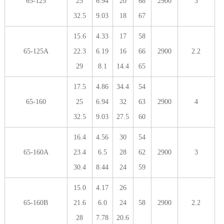
65-125
25
6.94
20
68
2900
3
32.5
9.03
18
67
15.6
4.33
17
58
65-125A
22.3
6.19
16
66
2900
2.2
29
8.1
14.4
65
17.5
4.86
34.4
54
65-160
25
6.94
32
63
2900
4
32.5
9.03
27.5
60
16.4
4.56
30
54
65-160A
23.4
6.5
28
62
2900
3
30.4
8.44
24
59
15.0
4.17
26
65-160B
21.6
6.0
24
58
2900
2.2
28
7.78
20.6