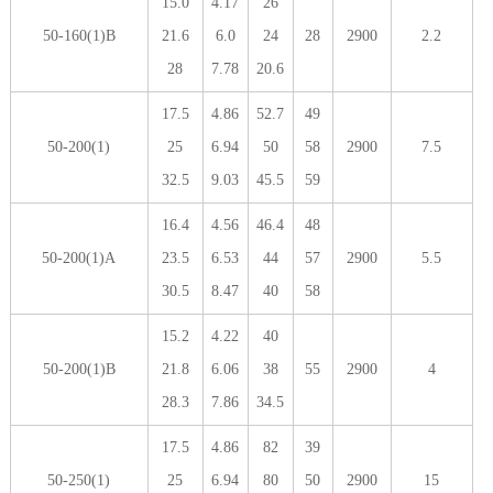
15.0
4.17
26
50-160(1)B
21.6
6.0
24
28
2900
2.2
28
7.78
20.6
17.5
4.86
52.7
49
50-200(1)
25
6.94
50
58
2900
7.5
32.5
9.03
45.5
59
16.4
4.56
46.4
48
50-200(1)A
23.5
6.53
44
57
2900
5.5
30.5
8.47
40
58
15.2
4.22
40
50-200(1)B
21.8
6.06
38
55
2900
4
28.3
7.86
34.5
17.5
4.86
82
39
50-250(1)
25
6.94
80
50
2900
15