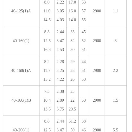
8.0
2.22
17.0
53
40-125(1)A
11.0
3.05
16.0
57
2900
1.1
14.5
4.03
14.0
55
8.8
2.44
33
45
40-160(1)
12.5
3.47
32
52
2900
3
16.3
4.53
30
51
8.2
2.28
29
44
40-160(1)A
11.7
3.25
28
51
2900
2.2
15.2
4.22
26
50
7.3
2.38
23
40-160(1)B
10.4
2.89
22
50
2900
1.5
13.5
3.75
20.5
8.8
2.44
51.2
38
40-200(1)
12.5
3.47
50
46
2900
5.5