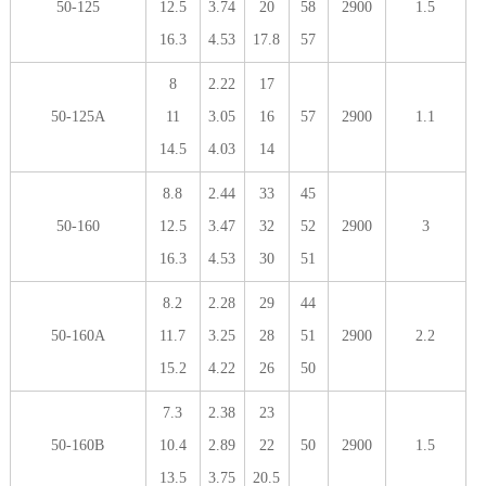
50-125
12.5
3.74
20
58
2900
1.5
16.3
4.53
17.8
57
8
2.22
17
50-125A
11
3.05
16
57
2900
1.1
14.5
4.03
14
8.8
2.44
33
45
50-160
12.5
3.47
32
52
2900
3
16.3
4.53
30
51
8.2
2.28
29
44
50-160A
11.7
3.25
28
51
2900
2.2
15.2
4.22
26
50
7.3
2.38
23
50-160B
10.4
2.89
22
50
2900
1.5
13.5
3.75
20.5