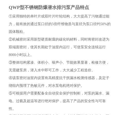
QWP型不锈钢防爆潜水排污泵产品特点
①采用独特的单叶片或双叶片叶轮结构，大大提高了污物通过能
力，能有效的通过泵口径的5倍纤维物质与直径为泵口径约50%的
固体颗粒。
②机械密封采用新型硬质耐腐的碳化钨材料，同时将密封改进为
双端面密封，使其长期处于油室内运行，可使泵安全连续运行
8000小时以上。
③整体结构紧凑、体积小、噪声小、节能效果显著，检修方便，
无需建泵房，潜入水中即可工作，大大减少工程造价。
④该泵密封油室内设置有高精度抗干扰漏水检测传感器，及定子
绕组内预埋了热敏元件，对水泵电机绝对保护。
⑤可根据用户需要配备全自动安全保护控制柜，对泵的漏水、漏
电、过载及超温等进行绝对保护，提高了产品的安全性与可靠
性。