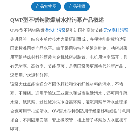
产品实物图
产品视频
QWP型不锈钢防爆潜水排污泵产品概述
QWP型不锈钢防爆
潜水排污泵
是引进国外高效节能
无堵塞排污泵
先进经验，结合本单位技术力量研制而成，各项性能指标均达到
国家标准同类产品水平。由于采用独特的单通道叶轮、动密封采
用两组特殊材料的硬质合金机械密封装置。电机用油室隔开，具
有无堵塞、高效率、节能显著，是我国泵类更新换代的新产品，
深受用户欢迎和好评。
该泵大优点能输送含有固体颗粒和含有纤维材料的污水，不堵
塞、不缠绕。适用于输送工业废水和城市生活污水，还可用作疏
水泵、纸浆泵、过过滤冲洗冷凝循环泵，灌溉用泵等污水处理场
合也可用于抽送清水。QW潜水型特别适用于经常移动或临时急用
场合，不用固定安装，套上橡胶管，接上管子将泵放入水底摆平
即可。