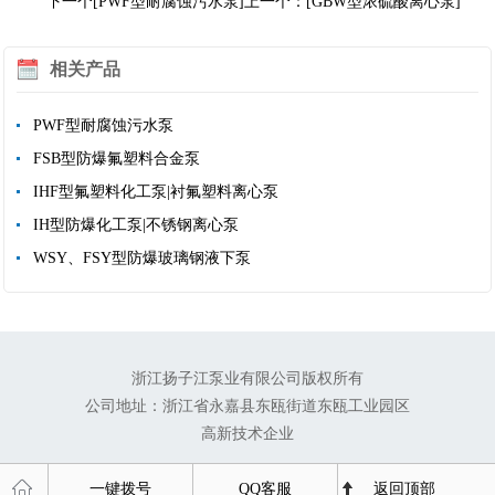
下一个[PWF型耐腐蚀污水泵]
上一个：[GBW型浓硫酸离心泵]
相关产品
PWF型耐腐蚀污水泵
FSB型防爆氟塑料合金泵
IHF型氟塑料化工泵|衬氟塑料离心泵
IH型防爆化工泵|不锈钢离心泵
WSY、FSY型防爆玻璃钢液下泵
浙江扬子江泵业有限公司版权所有
公司地址：浙江省永嘉县东瓯街道东瓯工业园区
高新技术企业
一键拨号
QQ客服
返回顶部