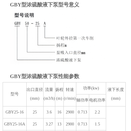
GBY型浓硫酸液下泵型号意义
GBY型浓硫酸液下泵性能参数
功率(kw)
出口直径
流量
扬程
转速
液下长度
型号
(mm)
(m3/h)
(m)
(r/min)
(mm)
轴功率
电机功率
GBY25-16
25
3.6
16
2900
0.713
2.2
GBY25-16A
25
3.27
13
2900
0.713
1.5