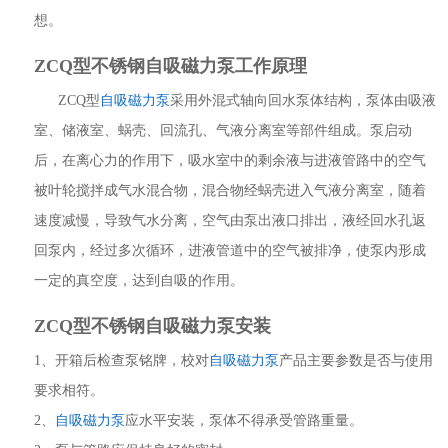
想。
ZCQ型不锈钢自吸磁力泵工作原理
ZCQ型
自吸磁力泵
采用外混式轴向回水泵体结构，泵体由吸液
室、储液室、蜗壳、回流孔、气液分离室等部件组成。泵启动
后，在离心力的作用下，吸水室中的剩余液与进液管路中的空气
被叶轮搅拌成气水混合物，混合物经蜗壳进入气液分离室，随着
速度减慢，导致气水分离，空气由泵出液口排出，液经回水孔返
回泵内，经过多次循环，进液管道中的空气被排净，使泵内形成
一定的真空度，达到自吸的作用。
ZCQ型不锈钢自吸磁力泵安装
1、开箱后检查泵铭牌，校对
自吸磁力泵
产品主要参数是否与使用
要求相符。
2、
自吸磁力泵
应水平安装，泵体不得承受管路重量。