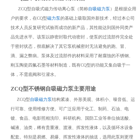
ZCQ型自吸式磁力传动离心泵（简称
自吸磁力泵
）是根据众用
户的要求，在CQ型
磁力泵
的基础上吸取国外新技术，经过本公司
技术人员反复研究试验而成功的新产品，其性能达到国外同类产
品先进水平。该泵以静密封取代动密封，使泵的过流部件完全处
于密封状态，彻底解决了其它泵机械密封无法避免的跑、冒、
滴、漏之弊病。泵体及过流部件的材料采用了耐腐蚀的不锈钢、
刚玉陶瓷四氟石墨等材料制造，既有CQ型的功能又集自吸于一
体，不需底阀和引灌水。
ZCQ型不锈钢自吸磁力泵主要用途
ZCQ型
自吸磁力泵
结构紧凑、外形美观、体积小、噪音低、运
行可靠、使用维修方便。可广泛应用于化工、制药、石油、电
镀、食品、电影照相洗印、科研机构、国防工业等单位抽送酸、
碱液、油类，稀有贵重液、渡液、挥发性液体，以及循环水设备
配套。特别是易燃、易爆、挥发性液体的抽送，选用此泵则更理