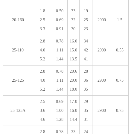
1.8
0.50
33
19
20-160
2.5
0.69
32
25
2900
1.5
3.3
0.91
30
23
2.8
0.78
16.0
34
25-110
4.0
1.11
15.0
42
2900
0.55
5.2
1.44
13.5
41
2.8
0.78
20.6
28
25-125
4.0
1.11
20.0
36
2900
0.75
5.2
1.44
18.0
35
2.5
0.69
17.0
29
25-125A
3.6
1.00
16.0
35
2900
0.75
4.6
1.28
14.4
31
2.8
0.78
33
24