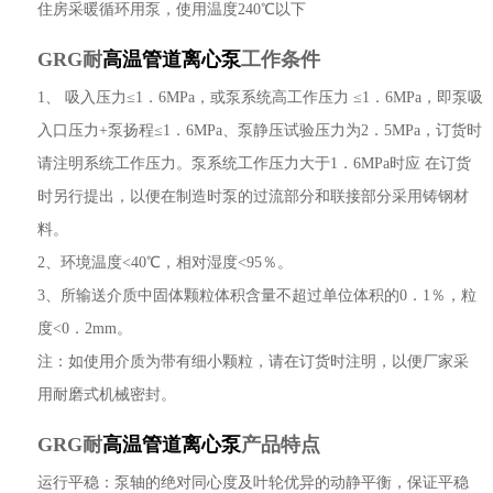
住房采暖循环用泵，使用温度240℃以下
GRG耐
高温管道离心泵
工作条件
1、 吸入压力≤1．6MPa，或泵系统高工作压力 ≤1．6MPa，即泵吸
入口压力+泵扬程≤1．6MPa、泵静压试验压力为2．5MPa，订货时
请注明系统工作压力。泵系统工作压力大于1．6MPa时应 在订货
时另行提出，以便在制造时泵的过流部分和联接部分采用铸钢材
料。
2、环境温度<40℃，相对湿度<95％。
3、所输送介质中固体颗粒体积含量不超过单位体积的0．1％，粒
度<0．2mm。
注：如使用介质为带有细小颗粒，请在订货时注明，以便厂家采
用耐磨式机械密封。
GRG耐
高温管道离心泵
产品特点
运行平稳：泵轴的绝对同心度及叶轮优异的动静平衡，保证平稳