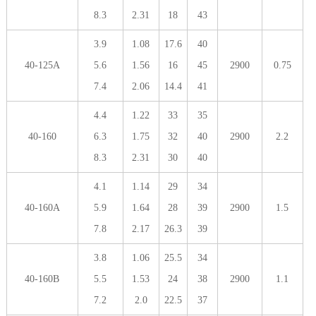
8.3
2.31
18
43
3.9
1.08
17.6
40
40-125A
5.6
1.56
16
45
2900
0.75
7.4
2.06
14.4
41
4.4
1.22
33
35
40-160
6.3
1.75
32
40
2900
2.2
8.3
2.31
30
40
4.1
1.14
29
34
40-160A
5.9
1.64
28
39
2900
1.5
7.8
2.17
26.3
39
3.8
1.06
25.5
34
40-160B
5.5
1.53
24
38
2900
1.1
7.2
2.0
22.5
37