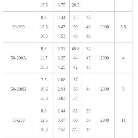
13.5
3.75
20.5
8.8
2.44
52
38
50-200
12.5
3.47
50
46
2900
5.5
16.3
4.53
48
46
8.3
2.31
45.8
37
50-200A
11.7
3.25
44
45
2900
4
15.3
4.25
42
45
7.5
2.08
37
50-200B
10.6
2.94
36
44
2900
3
13.8
3.83
34
8.8
2.44
82
29
50-250
12.5
3.47
80
38
2900
11
16.3
4.53
77.5
40