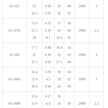
65-125
25
6.94
20
68
2900
3
32.5
9.03
18
67
15.6
4.33
17
58
65-125A
22.3
6.19
16
66
2900
2.2
29
8.1
14.4
65
17.5
4.86
34.4
54
65-160
25
6.94
32
63
2900
4
32.5
9.03
27.5
60
16.4
4.56
30
54
65-160A
23.4
6.5
28
62
2900
3
30.4
8.44
24
59
15.0
4.17
26
65-160B
21.6
6.0
24
58
2900
2.2