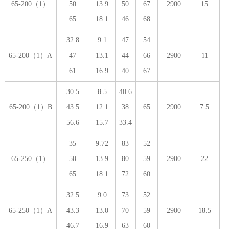
65-200（1）
50
13.9
50
67
2900
15
65
18.1
46
68
32.8
9.1
47
54
65-200（1）A
47
13.1
44
66
2900
11
61
16.9
40
67
30.5
8.5
40.6
65-200（1）B
43.5
12.1
38
65
2900
7.5
56.6
15.7
33.4
35
9.72
83
52
65-250（1）
50
13.9
80
59
2900
22
65
18.1
72
60
32.5
9.0
73
52
65-250（1）A
43.3
13.0
70
59
2900
18.5
46.7
16.9
63
60