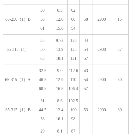
30
8.3
62
65-250（1）B
56
12.0
60
58
2900
15
61
15.6
54
35
9.72
128
44
65-315（1）
50
13.9
125
54
2900
37
65
18.1
121
57
32.5
9.0
112.6
43
65-315（1）A
46.5
12.9
110
54
2900
30
60.5
16.8
106.4
57
31
8.6
102.5
65-315（1）B
44.5
12.4
100
53
2900
30
58
16.1
98
29
8.1
87