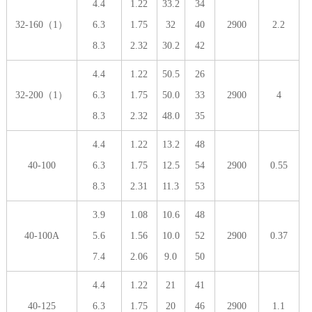
4.4
1.22
33.2
34
32-160（1）
6.3
1.75
32
40
2900
2.2
8.3
2.32
30.2
42
4.4
1.22
50.5
26
32-200（1）
6.3
1.75
50.0
33
2900
4
8.3
2.32
48.0
35
4.4
1.22
13.2
48
40-100
6.3
1.75
12.5
54
2900
0.55
8.3
2.31
11.3
53
3.9
1.08
10.6
48
40-100A
5.6
1.56
10.0
52
2900
0.37
7.4
2.06
9.0
50
4.4
1.22
21
41
40-125
6.3
1.75
20
46
2900
1.1