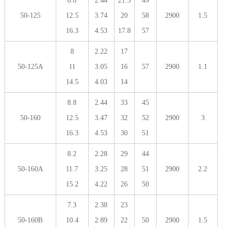
8.8
2.44
21.5
49
50-125
12.5
3.74
20
58
2900
1.5
16.3
4.53
17.8
57
8
2.22
17
50-125A
11
3.05
16
57
2900
1.1
14.5
4.03
14
8.8
2.44
33
45
50-160
12.5
3.47
32
52
2900
3
16.3
4.53
30
51
8.2
2.28
29
44
50-160A
11.7
3.25
28
51
2900
2.2
15.2
4.22
26
50
7.3
2.38
23
50-160B
10.4
2.89
22
50
2900
1.5