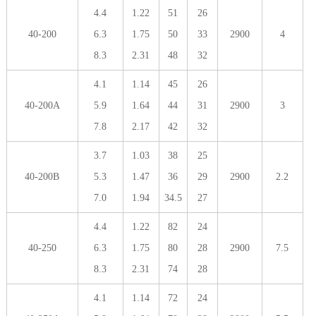
4.4
1.22
51
26
40-200
6.3
1.75
50
33
2900
4
8.3
2.31
48
32
4.1
1.14
45
26
40-200A
5.9
1.64
44
31
2900
3
7.8
2.17
42
32
3.7
1.03
38
25
40-200B
5.3
1.47
36
29
2900
2.2
7.0
1.94
34.5
27
4.4
1.22
82
24
40-250
6.3
1.75
80
28
2900
7.5
8.3
2.31
74
28
4.1
1.14
72
24