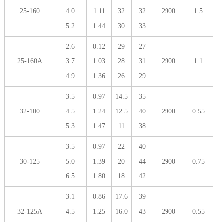
25-160
4.0
1.11
32
32
2900
1.5
5.2
1.44
30
33
2.6
0.12
29
27
25-160A
3.7
1.03
28
31
2900
1.1
4.9
1.36
26
29
3.5
0.97
14.5
35
32-100
4.5
1.24
12.5
40
2900
0.55
5.3
1.47
11
38
3.5
0.97
22
40
30-125
5.0
1.39
20
44
2900
0.75
6.5
1.80
18
42
3.1
0.86
17.6
39
32-125A
4.5
1.25
16.0
43
2900
0.55