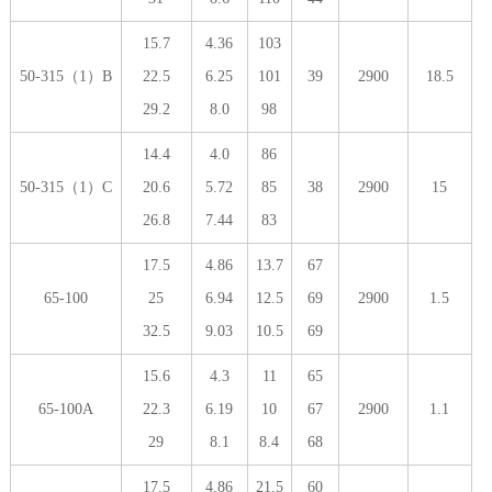
15.7
4.36
103
50-315（1）B
22.5
6.25
101
39
2900
18.5
29.2
8.0
98
14.4
4.0
86
50-315（1）C
20.6
5.72
85
38
2900
15
26.8
7.44
83
17.5
4.86
13.7
67
65-100
25
6.94
12.5
69
2900
1.5
32.5
9.03
10.5
69
15.6
4.3
11
65
65-100A
22.3
6.19
10
67
2900
1.1
29
8.1
8.4
68
17.5
4.86
21.5
60