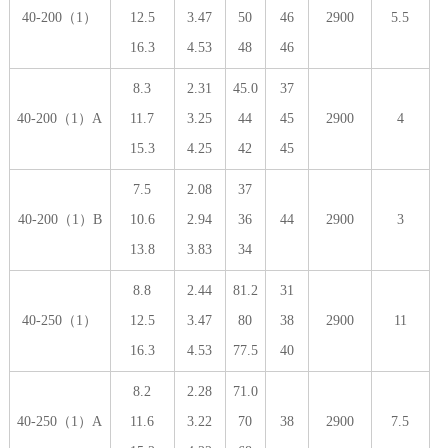
40-200（1）
12.5
3.47
50
46
2900
5.5
16.3
4.53
48
46
8.3
2.31
45.0
37
40-200（1）A
11.7
3.25
44
45
2900
4
15.3
4.25
42
45
7.5
2.08
37
40-200（1）B
10.6
2.94
36
44
2900
3
13.8
3.83
34
8.8
2.44
81.2
31
40-250（1）
12.5
3.47
80
38
2900
11
16.3
4.53
77.5
40
8.2
2.28
71.0
40-250（1）A
11.6
3.22
70
38
2900
7.5