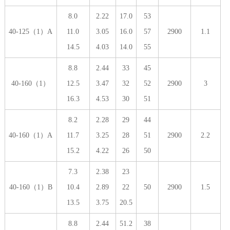
8.0
2.22
17.0
53
40-125（1）A
11.0
3.05
16.0
57
2900
1.1
14.5
4.03
14.0
55
8.8
2.44
33
45
40-160（1）
12.5
3.47
32
52
2900
3
16.3
4.53
30
51
8.2
2.28
29
44
40-160（1）A
11.7
3.25
28
51
2900
2.2
15.2
4.22
26
50
7.3
2.38
23
40-160（1）B
10.4
2.89
22
50
2900
1.5
13.5
3.75
20.5
8.8
2.44
51.2
38