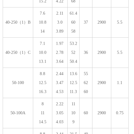
15.2
4.22
68
7.6
2.11
61.4
40-250（1）B
10.8
3.0
60
37
2900
5.5
14
3.89
58
7.1
1.97
53.2
40-250（1）C
10.0
2.78
52
36
2900
5.5
13.1
3.64
50.4
8.8
2.44
13.6
55
50-100
12.5
3.47
12.5
62
2900
1.1
16.3
4.53
11.3
60
8
2.22
11
50-100A
11
3.05
10
60
2900
0.75
14.5
4.03
9