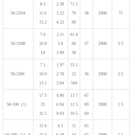
8.2
2.28
71.5
50-250A
11.6
3.22
70
38
2900
75
15.2
4.22
68
7.6
2.11
61.4
50-250B
10.8
3.0
60
37
2900
5.5
14
3.89
58
7.1
1.97
53.2
50-250C
10.0
2.78
52
36
2900
5.5
13.1
3.64
504
17.5
4.86
13.7
67
50-100（1）
25
6.94
12.5
69
2900
1.5
32.5
9.03
10.5
69
15.6
4.3
11
65
50-100（1）A
22.3
6.19
10
67
2900
1.1