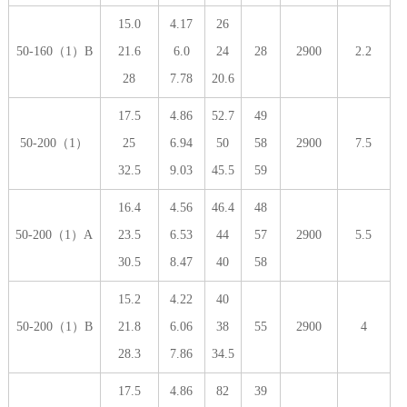
15.0
4.17
26
50-160（1）B
21.6
6.0
24
28
2900
2.2
28
7.78
20.6
17.5
4.86
52.7
49
50-200（1）
25
6.94
50
58
2900
7.5
32.5
9.03
45.5
59
16.4
4.56
46.4
48
50-200（1）A
23.5
6.53
44
57
2900
5.5
30.5
8.47
40
58
15.2
4.22
40
50-200（1）B
21.8
6.06
38
55
2900
4
28.3
7.86
34.5
17.5
4.86
82
39