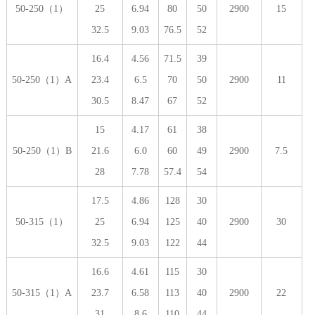
50-250（1）
25
6.94
80
50
2900
15
32.5
9.03
76.5
52
16.4
4.56
71.5
39
50-250（1）A
23.4
6.5
70
50
2900
11
30.5
8.47
67
52
15
4.17
61
38
50-250（1）B
21.6
6.0
60
49
2900
7.5
28
7.78
57.4
54
17.5
4.86
128
30
50-315（1）
25
6.94
125
40
2900
30
32.5
9.03
122
44
16.6
4.61
115
30
50-315（1）A
23.7
6.58
113
40
2900
22
31
8.6
110
44