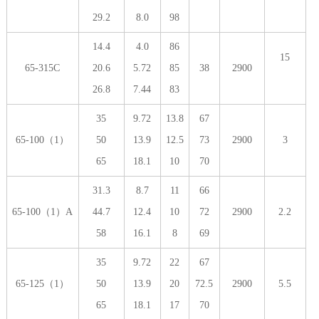
29.2
8.0
98
14.4
4.0
86
15
65-315C
20.6
5.72
85
38
2900
26.8
7.44
83
35
9.72
13.8
67
65-100（1）
50
13.9
12.5
73
2900
3
65
18.1
10
70
31.3
8.7
11
66
65-100（1）A
44.7
12.4
10
72
2900
2.2
58
16.1
8
69
35
9.72
22
67
65-125（1）
50
13.9
20
72.5
2900
5.5
65
18.1
17
70