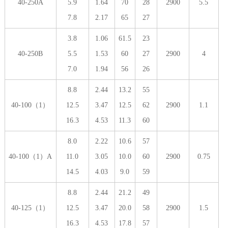
40-250A
5.9
1.64
70
28
2900
5.5
7.8
2.17
65
27
3.8
1.06
61.5
23
40-250B
5.5
1.53
60
27
2900
4
7.0
1.94
56
26
8.8
2.44
13.2
55
40-100（1）
12.5
3.47
12.5
62
2900
1.1
16.3
4.53
11.3
60
8.0
2.22
10.6
57
40-100（1）A
11.0
3.05
10.0
60
2900
0.75
14.5
4.03
9.0
59
8.8
2.44
21.2
49
40-125（1）
12.5
3.47
20.0
58
2900
1.5
16.3
4.53
17.8
57