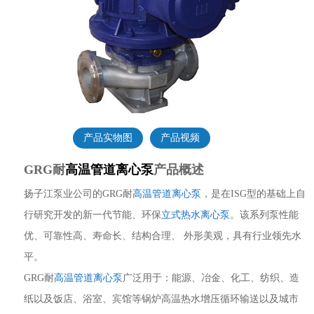
产品实物图
产品视频
GRG耐
高温管道离心泵
产品概述
扬子江泵业公司的GRG耐
高温管道离心泵
，是在ISG型的基础上自
行研究开发的新一代节能、环保
立式热水离心泵
。该系列泵性能
优、可靠性高、寿命长、结构合理、 外形美观，具有行业领先水
平。
GRG耐
高温管道离心泵
广泛用于：能源、冶金、化工、纺织、造
纸以及饭店、浴室、宾馆等锅炉高温热水增压循环输送以及城市