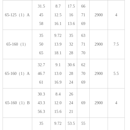
31.5
8.7
17.5
66
65-125（1）A
45
12.5
16
71
2900
4
58
16.1
13.6
69
35
9.72
35
63
65-160（1）
50
13.9
32
71
2900
7.5
65
18.1
28
70
32.7
9.1
30.6
62
65-160（1）A
46.7
13.0
28
70
2900
5.5
61
16.9
24
69
30.3
8.4
26
65-160（1）B
43.3
12.0
24
69
2900
4
56.3
15.6
21
35
9.72
53.5
55