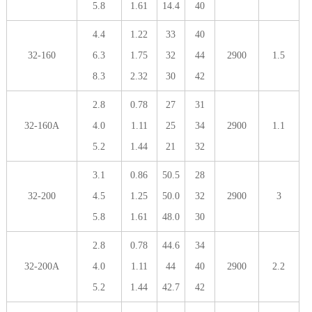
5.8
1.61
14.4
40
4.4
1.22
33
40
32-160
6.3
1.75
32
44
2900
1.5
8.3
2.32
30
42
2.8
0.78
27
31
32-160A
4.0
1.11
25
34
2900
1.1
5.2
1.44
21
32
3.1
0.86
50.5
28
32-200
4.5
1.25
50.0
32
2900
3
5.8
1.61
48.0
30
2.8
0.78
44.6
34
32-200A
4.0
1.11
44
40
2900
2.2
5.2
1.44
42.7
42