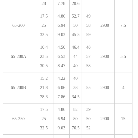
28
7.78
20.6
17.5
4.86
52.7
49
65-200
25
6.94
50
58
2900
7.5
32.5
9.03
45.5
59
16.4
4.56
46.4
48
65-200A
23.5
6.53
44
57
2900
5.5
30.5
8.47
40
58
15.2
4.22
40
65-200B
21.8
6.06
38
55
2900
4
28.3
7.86
34.5
17.5
4.86
82
39
65-250
25
6.94
80
50
2900
15
32.5
9.03
76.5
52