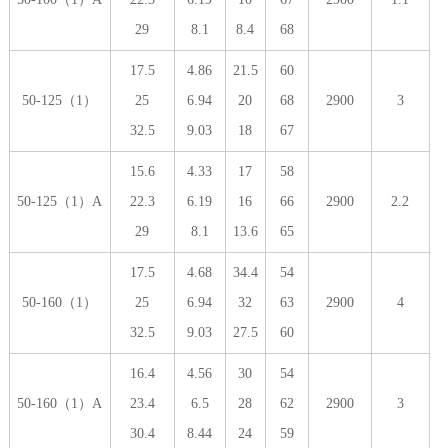
29
8.1
8.4
68
17.5
4.86
21.5
60
50-125（1）
25
6.94
20
68
2900
3
32.5
9.03
18
67
15.6
4.33
17
58
50-125（1）A
22.3
6.19
16
66
2900
2.2
29
8.1
13.6
65
17.5
4.68
34.4
54
50-160（1）
25
6.94
32
63
2900
4
32.5
9.03
27.5
60
16.4
4.56
30
54
50-160（1）A
23.4
6.5
28
62
2900
3
30.4
8.44
24
59