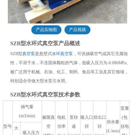
产品实物图
产品视频
SZB型水环式真空泵产品概述
SZB型
真空泵
是悬壁式
水环真空泵
，可供抽吸空气或其它无腐蚀
性，不溶于水，不含固体颗粒的气体，低吸入压力为-0.086MPa。
被广泛用于机械、石油、化工、制药、食品等工业及其它领域，
特别适合寺做大型水泵引水用。
SZB型水环式真空泵技术参数
抽气量
泵重
(m3/min)
极限真
电机
泵转
吸入口
排出口
(包
供水量
型号
空
功率
速
径
径
括电
大
(L/min)
吸入压力