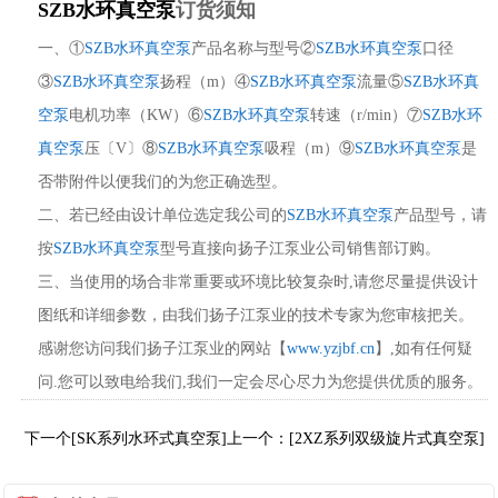
SZB水环真空泵
订货须知
一、①
SZB水环真空泵
产品名称与型号②
SZB水环真空泵
口径
③
SZB水环真空泵
扬程（m）④
SZB水环真空泵
流量⑤
SZB水环真
空泵
电机功率（KW）⑥
SZB水环真空泵
转速（r/min）⑦
SZB水环
真空泵
压〔V〕⑧
SZB水环真空泵
吸程（m）⑨
SZB水环真空泵
是
否带附件以便我们的为您正确选型。
二、若已经由设计单位选定我公司的
SZB水环真空泵
产品型号，请
按
SZB水环真空泵
型号直接向扬子江泵业公司销售部订购。
三、当使用的场合非常重要或环境比较复杂时,请您尽量提供设计
图纸和详细参数，由我们扬子江泵业的技术专家为您审核把关。
感谢您访问我们扬子江泵业的网站【
www.yzjbf.cn
】,如有任何疑
问.您可以致电给我们,我们一定会尽心尽力为您提供优质的服务。
下一个[SK系列水环式真空泵]
上一个：[2XZ系列双级旋片式真空泵]