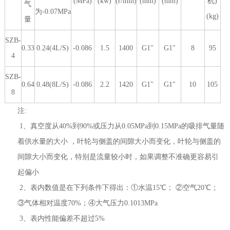
(MPa)
(kw)
(r/min)
(mm)
(mm)
机)
气
为-0.07MPa
(kg)
量
SZB-
0.33
0.24(4L/S)
-0.086
1.5
1400
G1"
G1"
8
95
4
SZB-
0.64
0.48(8L/S)
-0.086
2.2
1420
G1"
G1"
10
105
8
注:
1、真空度从40%到90%或压力从0.05MPa到0.15MPa的吸排气量随
着供水量的大小 ，叶轮与侧盖的间隙大小而变化，叶轮与侧盖的
间隙大小而变化，特别是流量较小时，如果调整不准确更容易引
起偏小
2、表内数值是在下列条件下得出：①水温15℃； ②空气20℃；
③气体相对温度70%；④大气压力0.1013MPa
3、表内性能偏差不超过5%