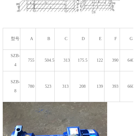
型号
A
B
C
D
E
F
G
SZB-
755
504.5
313
175.5
122
390
640
4
SZB-
780
523
313
208
139
393
660
8