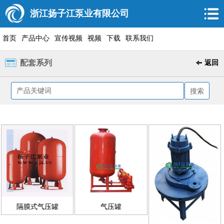
浙江扬子江泵业有限公司
首页
产品中心
宣传视频
视频
下载
联系我们
配套系列
返回
隔膜式气压罐
气压罐