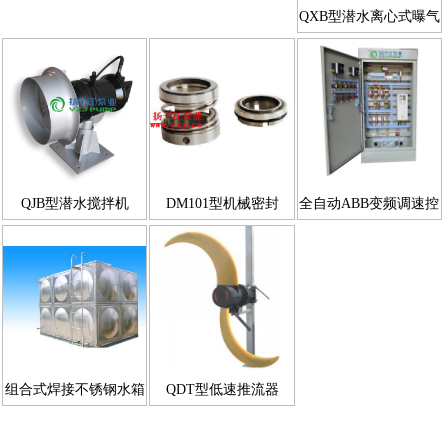
QXB型潜水离心式曝气
机|潜水曝气机
QJB型潜水搅拌机
DM101型机械密封
全自动ABB变频调速控
制柜
组合式焊接不锈钢水箱
QDT型低速推流器