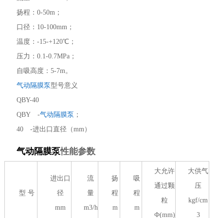
扬程：0-50m；
口径：10-100mm；
温度：-15-+120℃；
压力：0.1-0.7MPa；
自吸高度：5-7m。
气动隔膜泵
型号意义
QBY-40
QBY -
气动隔膜泵
；
40 -进出口直径（mm）
气动隔膜泵
性能参数
大允许
大供气
进出口
流
扬
吸
通过颗
压
型 号
径
量
程
程
粒
kgf/cm
mm
m3/h
m
m
Ф(mm)
3