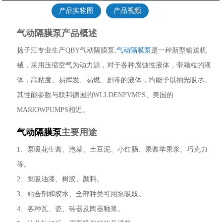
产品实物图
产品视频
气动隔膜泵产品概述
扬子江专业生产QBY气动隔膜泵,
气动隔膜泵
是一种新型输送机
械，采用压缩空气为动力源，对于各种腐蚀性液体，带颗粒的液
体，高粘度、易挥发、易燃、剧毒的液体，均能予以抽光吸尽。
其性能参数与联邦德国的WLLDENPVMPS、美国的
MARlOWPUMPS相近。
气动隔膜泵
主要用途
1、泵吸花生酱、泡菜、土豆泥、小红肠、果酱苹果浆、巧克力
等。
2、泵吸油漆、树胶、颜料。
3、粘合剂和胶水、全部种类可用泵吸取。
4、各种瓦、瓷、砖器及陶器釉浆。