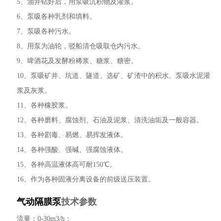
5、油井钻好后，用泵吸沉积物及灌浆。
6、泵吸各种乳剂和填料。
7、泵吸各种污水。
8、用泵为油轮，驳船清仓吸取仓内污水。
9、啤酒花及发酵粉稀浆、糖浆、糖密。
10、泵吸矿井、坑道、隧道、选矿、矿渣中的积水。泵吸水泥灌
浆及灰浆。
11、各种橡胶浆。
12、各种磨料、腐蚀剂、石油及泥浆、清洗油垢及一般容器。
13、各种剧毒、易燃、易挥发液体。
14、各种强酸、强碱、强腐蚀液体。
15、各种高温液体高可耐150℃。
16、作为各种固液分离设备的前级送压装置。
气动隔膜泵
技术参数
流量：0-30m3/h；