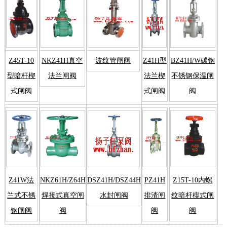
Z45T-10
NKZ41H真空
波纹管闸阀
Z41H型
BZ41H/W碳钢
型暗杆楔
法兰闸阀
法兰楔
不锈钢保温闸
式闸阀
式闸阀
阀
Z41W法
NKZ61H/Z64H
DSZ41H/DSZ44H
PZ41H
Z15T-10内螺
兰式不锈
焊接式真空闸
水封闸阀
排渣闸
纹暗杆楔式闸
钢闸阀
阀
阀
阀