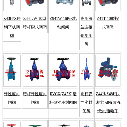
Z43H/X铸
Z44T/W-10型
Z941W-16P/R电
高压法
Z41T-10型楔
钢平板闸
暗杆楔式闸阀
动闸阀
兰连接
式闸阀
阀
钢制闸
阀
弹性座封
暗杆弹性座封
RVCX(Z45X)暗
明杆弹
Z44H/Z48H快
闸阀
闸阀
杆弹性座封闸阀
性座封
速排污阀(蒸汽
闸阀
锅炉用阀门)