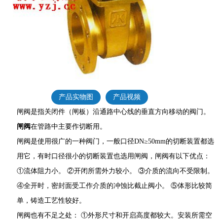
产品实物图
产品视频
闸阀是指关闭件（闸板）沿通路中心线的垂直方向移动的阀门。
闸阀
在管路中主要作切断用。
闸阀是使用很广的一种阀门，一般口径DN≥50mm的切断装置都选
用它，有时口径很小的切断装置也选用闸阀，闸阀有以下优点：
①流体阻力小。 ②开闭所需外力较小。 ③介质的流向不受限制。
④全开时，密封面受工作介质的冲蚀比截止阀小。 ⑤体形比较简
单，铸造工艺性较好。
闸阀也有不足之处： ①外形尺寸和开启高度都较大。安装所需空