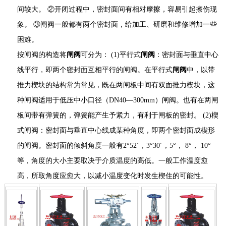
间较大。 ②开闭过程中，密封面间有相对摩擦，容易引起擦伤现
象。 ③闸阀一般都有两个密封面，给加工、研磨和维修增加一些
困难。
按闸阀的构造将
闸阀
可分为： (1)平行式
闸阀
：密封面与垂直中心
线平行，即两个密封面互相平行的闸阀。在平行式
闸阀
中，以带
推力楔块的结构常为常见，既在两闸板中间有双面推力楔块，这
种闸阀适用于低压中小口径（DN40—300mm）闸阀。也有在两闸
板间带有弹簧的，弹簧能产生予紧力，有利于闸板的密封。 (2)楔
式闸阀：密封面与垂直中心线成某种角度，即两个密封面成楔形
的闸阀。密封面的倾斜角度一般有2°52´，3°30´，5°， 8°， 10°
等，角度的大小主要取决于介质温度的高低。一般工作温度愈
高，所取角度应愈大，以减小温度变化时发生楔住的可能性。