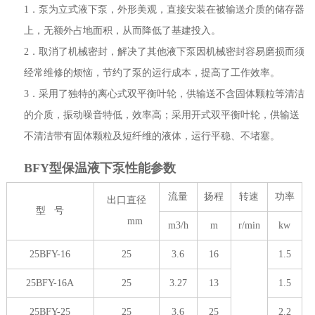
1．泵为立式液下泵，外形美观，直接安装在被输送介质的储存器
上，无额外占地面积，从而降低了基建投入。
2．取消了机械密封，解决了其他液下泵因机械密封容易磨损而须
经常维修的烦恼，节约了泵的运行成本，提高了工作效率。
3．采用了独特的离心式双平衡叶轮，供输送不含固体颗粒等清洁
的介质，振动噪音特低，效率高；采用开式双平衡叶轮，供输送
不清洁带有固体颗粒及短纤维的液体，运行平稳、不堵塞。
BFY型保温液下泵性能参数
流量
扬程
转速
功率
出口直径
型 号
mm
m3/h
m
r/min
kw
25BFY-16
25
3.6
16
1.5
25BFY-16A
25
3.27
13
1.5
25BFY-25
25
3.6
25
2.2