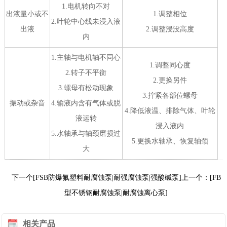
1.电机转向不对
出液量小或不
1.调整相位
2.叶轮中心线未浸入液
出液
2.调整浸没高度
内
1.主轴与电机轴不同心
1.调整同心度
2.转子不平衡
2.更换另件
3.螺母有松动现象
3.拧紧各部位螺母
振动或杂音
4.输液内含有气体或脱
4.降低液温、排除气体、叶轮
液运转
浸入液内
5.水轴承与轴颈磨损过
5.更换水轴承、恢复轴颈
大
下一个[FSB防爆氟塑料耐腐蚀泵|耐强腐蚀泵|强酸碱泵]
上一个：[FB
型不锈钢耐腐蚀泵|耐腐蚀离心泵]
相关产品