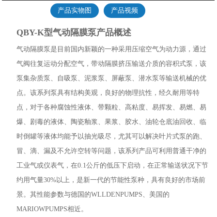
产品实物图
产品视频
QBY-K型气动隔膜泵产品概述
气动隔膜泵是目前国内新颖的一种采用压缩空气为动力源，通过
气阀往复运动分配空气，带动隔膜挤压输送介质的容积式泵，该
泵集杂质泵、自吸泵、泥浆泵、屏蔽泵、潜水泵等输送机械的优
点。该系列泵具有结构美观，良好的物理抗性，经久耐用等特
点，对于各种腐蚀性液体、带颗粒、高粘度、易挥发、易燃、易
爆、剧毒的液体、陶瓷釉浆、果浆、胶水、油轮仓底油回收、临
时倒罐等液体均能予以抽光吸尽，尤其可以解决叶片式泵的跑、
冒、滴、漏及不允许空转等问题，该系列产品可利用普通干净的
工业气或仪表气，在0.1公斤的低压下启动，在正常输送状况下节
约用气量30%以上，是新一代的节能性泵种，具有良好的市场前
景。其性能参数与德国的WLLDENPUMPS、美国的
MARIOWPUMPS相近。