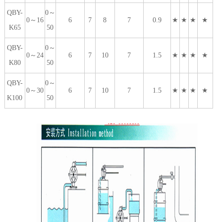
QBY-
0～
0～16
6
7
8
7
0.9
★
★
★
★
K65
50
QBY-
0～
0～24
6
7
10
7
1.5
★
★
★
★
K80
50
QBY-
0～
0～30
6
7
10
7
1.5
★
★
★
★
K100
50