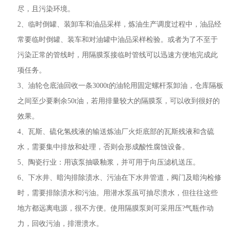
尽，且污染环境。
2、临时倒罐、装卸车和油品采样，炼油生产调度过程中，油品经
常要临时倒罐、装车和对油罐中油品采样检验。或者为了不至于
污染正常的管线时，用隔膜泵接临时管线可以迅速方便地完成此
项任务。
3、油轮仓底油回收一条3000t的油轮用固定螺杆泵卸油，仓库隔板
之间至少要剩余50t油，若用排量较大的隔膜泵，可以收到很好的
效果。
4、瓦斯、硫化氢残液的输送炼油厂火炬底部的瓦斯残液和含硫
水，需要集中排放和处理，否则会形成酸性腐蚀设备。
5、陶瓷行业：用该泵抽吸釉浆，并可用于向压滤机送压。
6、下水井、暗沟排除渍水、污油在下水井管道，阀门及暗沟检修
时，需要排除渍水和污油。用潜水泵虽可抽尽溃水，但往往这些
地方都远离电源，很不方便。使用隔膜泵则可采用压?气瓶作动
力，回收污油，排泄溃水。