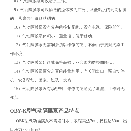
（8）气动隔膜泵可以潜水工作。
（9）气动隔膜泵可以输送的流体极为广泛，从低粘度的到高粘度
的，从腐蚀性得到粘稠的。
（10）气动隔膜泵没有复杂的控制系统，没有电缆、保险丝等。
（11）气动隔膜泵体积小、重量轻，便于移动。
（12）气动隔膜泵无需润滑所以维修简便，不会由于滴漏污染工
作环境。
（13）气动隔膜泵始终能保持高效，不会因为磨损而降低。
（14）气动隔膜泵百分之百的能量利用，当关闭出口，泵自动停
机，设备移动、磨损、过载、发热
（15）气动隔膜泵没有动密封，维修简便避免了泄漏。工作时无
死点。
QBY-K型气动隔膜泵
产品特点
1、QBK型气动隔膜泵不需灌引水，吸程高达7m，扬程达50m，出
口压力≥6kgf/cm2;