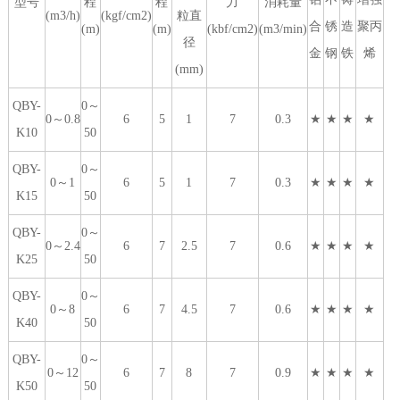
型号
程
程
力
消耗量
(m3/h)
(kgf/cm2)
粒直
合
锈
造
聚丙
(m)
(m)
(kbf/cm2)
(m3/min)
径
金
钢
铁
烯
(mm)
QBY-
0～
0～0.8
6
5
1
7
0.3
★
★
★
★
K10
50
QBY-
0～
0～1
6
5
1
7
0.3
★
★
★
★
K15
50
QBY-
0～
0～2.4
6
7
2.5
7
0.6
★
★
★
★
K25
50
QBY-
0～
0～8
6
7
4.5
7
0.6
★
★
★
★
K40
50
QBY-
0～
0～12
6
7
8
7
0.9
★
★
★
★
K50
50