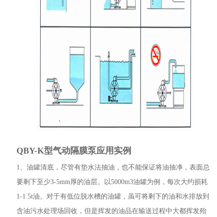
QBY-K型气动隔膜泵应用实例
1、油罐清底，尽管有垫水法抽油，也不能保证将油抽净，表面总
要剩下至少3-5mm厚的油层。以5000m3油罐为例，每次大约损耗
1-1.5t油。对于有低位脱水槽的油罐，虽可将剩下的油和水排放到
含油污水处理场回收，但是挥发的油品在输送过程中大都挥发殆