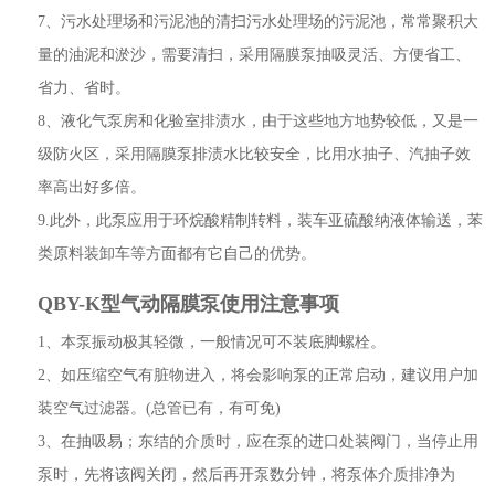
7、污水处理场和污泥池的清扫污水处理场的污泥池，常常聚积大
量的油泥和淤沙，需要清扫，采用隔膜泵抽吸灵活、方便省工、
省力、省时。
8、液化气泵房和化验室排渍水，由于这些地方地势较低，又是一
级防火区，采用隔膜泵排渍水比较安全，比用水抽子、汽抽子效
率高出好多倍。
9.此外，此泵应用于环烷酸精制转料，装车亚硫酸纳液体输送，苯
类原料装卸车等方面都有它自己的优势。
QBY-K型气动隔膜泵使用注意事项
1、本泵振动极其轻微，一般情况可不装底脚螺栓。
2、如压缩空气有脏物进入，将会影响泵的正常启动，建议用户加
装空气过滤器。(总管已有，有可免)
3、在抽吸易；东结的介质时，应在泵的进口处装阀门，当停止用
泵时，先将该阀关闭，然后再开泵数分钟，将泵体介质排净为