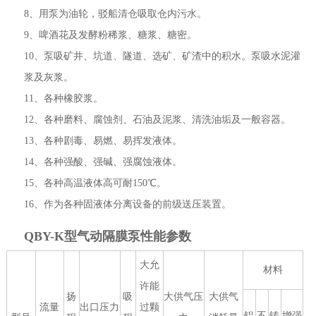
8、用泵为油轮，驳船清仓吸取仓内污水。
9、啤酒花及发酵粉稀浆、糖浆、糖密。
10、泵吸矿井、坑道、隧道、选矿、矿渣中的积水。泵吸水泥灌
浆及灰浆。
11、各种橡胶浆。
12、各种磨料、腐蚀剂、石油及泥浆、清洗油垢及一般容器。
13、各种剧毒、易燃、易挥发液体。
14、各种强酸、强碱、强腐蚀液体。
15、各种高温液体高可耐150℃。
16、作为各种固液体分离设备的前级送压装置。
QBY-K型气动隔膜泵
性能参数
大允
材料
许能
扬
吸
大供气压
大供气
流量
出口压力
过颗
铝
不
铸
增强