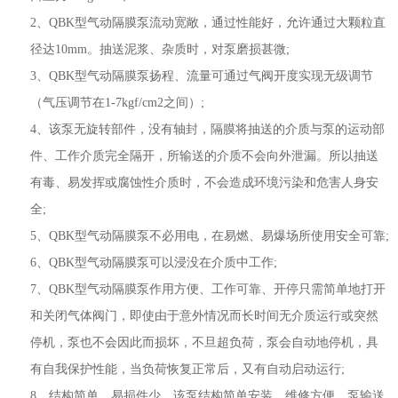
2、QBK型气动隔膜泵流动宽敞，通过性能好，允许通过大颗粒直
径达10mm。抽送泥浆、杂质时，对泵磨损甚微;
3、QBK型气动隔膜泵扬程、流量可通过气阀开度实现无级调节
（气压调节在1-7kgf/cm2之间）;
4、该泵无旋转部件，没有轴封，隔膜将抽送的介质与泵的运动部
件、工作介质完全隔开，所输送的介质不会向外泄漏。所以抽送
有毒、易发挥或腐蚀性介质时，不会造成环境污染和危害人身安
全;
5、QBK型气动隔膜泵不必用电，在易燃、易爆场所使用安全可靠;
6、QBK型气动隔膜泵可以浸没在介质中工作;
7、QBK型气动隔膜泵作用方便、工作可靠、开停只需简单地打开
和关闭气体阀门，即使由于意外情况而长时间无介质运行或突然
停机，泵也不会因此而损坏，不旦超负荷，泵会自动地停机，具
有自我保护性能，当负荷恢复正常后，又有自动启动运行;
8、结构简单、易损件少，该泵结构简单安装、维修方便，泵输送