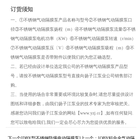
订货须知
一、①不锈钢气动隔膜泵产品名称与型号②不锈钢气动隔膜泵口
径③不锈钢气动隔膜泵扬程（m）④不锈钢气动隔膜泵流量⑤不锈
钢气动隔膜泵电机功率（KW）⑥不锈钢气动隔膜泵转速（r/min）
⑦不锈钢气动隔膜泵压〔V〕⑧不锈钢气动隔膜泵吸程（m）⑨不
锈钢气动隔膜泵是否带附件以便我们的为您正确选型。
二、若已经由设计单位选定我公司的不锈钢气动隔膜泵产品型
号，请按不锈钢气动隔膜泵型号直接向扬子江泵业公司销售部订
购。
三、当使用的场合非常重要或环境比较复杂时,请您尽量提供设计
图纸和详细参数，由我们扬子江泵业的技术专家为您审核把关。
感谢您访问我们扬子江泵业的网站【www.yzj.cc】,如有任何疑问.
您可以致电给我们,我们一定会尽心尽力为您提供优质的服务。
下一个[DBY型不锈钢防爆电动隔膜泵]
上一个：[QBY铝合金气动隔