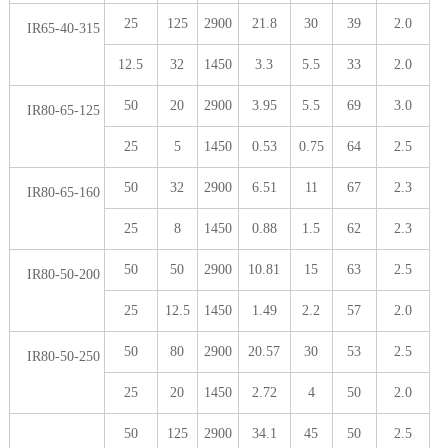
25
125
2900
21.8
30
39
2.0
IR65-40-315
12.5
32
1450
3.3
5.5
33
2.0
50
20
2900
3.95
5.5
69
3.0
IR80-65-125
25
5
1450
0.53
0.75
64
2.5
50
32
2900
6.51
11
67
2.3
IR80-65-160
25
8
1450
0.88
1.5
62
2.3
50
50
2900
10.81
15
63
2.5
IR80-50-200
25
12.5
1450
1.49
2.2
57
2.0
50
80
2900
20.57
30
53
2.5
IR80-50-250
25
20
1450
2.72
4
50
2.0
50
125
2900
34.1
45
50
2.5