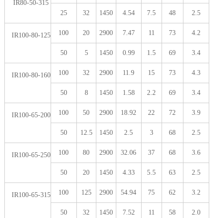
IR80-50-315
25
32
1450
4.54
7.5
48
2.5
100
20
2900
7.47
11
73
4.2
IR100-80-125
50
5
1450
0.99
1.5
69
3.4
100
32
2900
11.9
15
73
4.3
IR100-80-160
50
8
1450
1.58
2.2
69
3.4
100
50
2900
18.92
22
72
3.9
IR100-65-200
50
12.5
1450
2.5
3
68
2.5
100
80
2900
32.06
37
68
3.6
IR100-65-250
50
20
1450
4.33
5.5
63
2.5
100
125
2900
54.94
75
62
3.2
IR100-65-315
50
32
1450
7.52
11
58
2.0