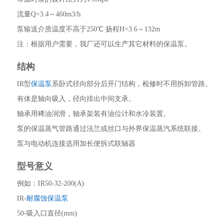
流量Q=3.4～460m3/h
泵输送介质温度不高于250℃ 扬程H=3.6～132m
注：根据用户需要，我厂还可以生产其它材料的保温泵。
结构
IR型
保温泵
系卧式径向部分后开门结构，检修时不用拆卸管路。
有体是轴向吸入，径向排出中间支承。
轴承用稀油润滑，轴承架装有油位计和水冷装置。
泵的保温蒸气管路通过法兰或丝口与外界保温蒸汽系统联接。
泵与电动机连接选用加长便拆式联轴器
型号意义
例如：IR50-32-200(A)
IR-
耐腐蚀保温泵
50-吸入口直径(mm)