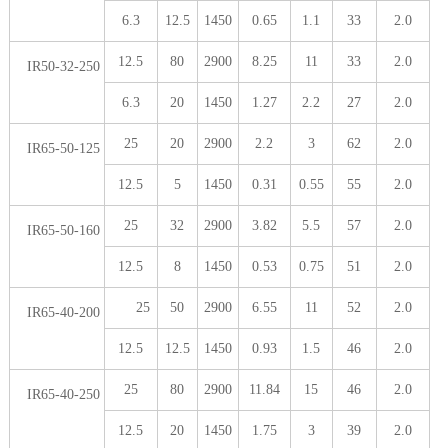
6.3
12.5
1450
0.65
1.1
33
2.0
12.5
80
2900
8.25
11
33
2.0
IR50-32-250
6.3
20
1450
1.27
2.2
27
2.0
25
20
2900
2.2
3
62
2.0
IR65-50-125
12.5
5
1450
0.31
0.55
55
2.0
25
32
2900
3.82
5.5
57
2.0
IR65-50-160
12.5
8
1450
0.53
0.75
51
2.0
25
50
2900
6.55
11
52
2.0
IR65-40-200
12.5
12.5
1450
0.93
1.5
46
2.0
25
80
2900
11.84
15
46
2.0
IR65-40-250
12.5
20
1450
1.75
3
39
2.0