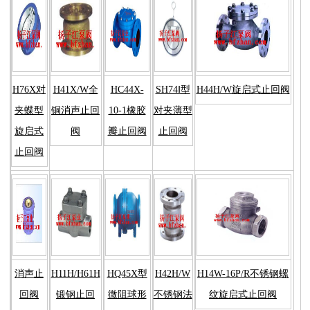
H76X对
H41X/W全
HC44X-
SH74Ⅰ型
H44H/W旋启式止回阀
夹蝶型
铜消声止回
10-1橡胶
对夹薄型
旋启式
阀
瓣止回阀
止回阀
止回阀
消声止
H11H/H61H
HQ45X型
H42H/W
H14W-16P/R不锈钢螺
回阀
锻钢止回
微阻球形
不锈钢法
纹旋启式止回阀