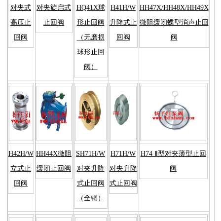
对夹式
对夹旋启式
HQ41X球
H41H/W
HH47X/HH48X/HH49X
高压止
止回阀
形止回阀
升降式止
微阻缓闭蝶型消声止回
回阀
（无磨损
回阀
阀
球形止回
阀）
H42H/W
HH44X微阻
SH71H/W
H71H/W
H74 Ⅱ型对夹薄型止回
立式止
缓闭止回阀
对夹升降
对夹升降
阀
回阀
式止回阀
式止回阀
（全铜）