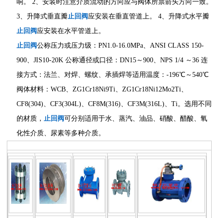
响。 2、安装时注意介质流动的方向应与阀体所票箭头方向一致。
3、升降式垂直瓣
止回阀
应安装在垂直管道上。 4、升降式水平瓣
止回阀
应安装在水平管道上。
止回阀
公称压力或压力级：PN1.0-16.0MPa、ANSI CLASS 150-
900、JIS10-20K 公称通径或口径：DN15～900、NPS 1/4 ～36 连
接方式：法兰、对焊、螺纹、承插焊等适用温度：-196℃～540℃
阀体材料：WCB、ZG1Cr18Ni9Ti、ZG1Cr18Ni12Mo2Ti、
CF8(304)、CF3(304L)、CF8M(316)、CF3M(316L)、Ti。选用不同
的材质，
止回阀
可分别适用于水、蒸汽、油品、硝酸、醋酸、氧
化性介质、尿素等多种介质。