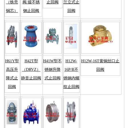
（铁壳
阀.锻不锈
止回阀
兰立式止
铜芯）
钢止回阀
回阀
H61Y型
H42T型
H41W型不
H12W-
H12W-16T黄铜丝口止
高压升
（DRVZ）
锈钢升降
16P/R不
回阀
降式止
静音止回阀
式止回阀
锈钢内螺
回阀
纹止回阀