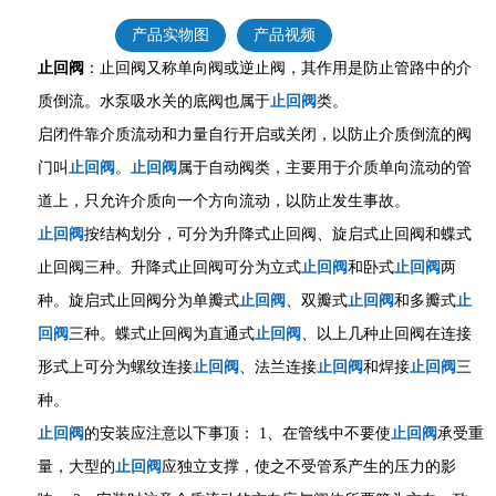
产品实物图
产品视频
止回阀
：止回阀又称单向阀或逆止阀，其作用是防止管路中的介
质倒流。水泵吸水关的底阀也属于
止回阀
类。
启闭件靠介质流动和力量自行开启或关闭，以防止介质倒流的阀
门叫
止回阀
。
止回阀
属于自动阀类，主要用于介质单向流动的管
道上，只允许介质向一个方向流动，以防止发生事故。
止回阀
按结构划分，可分为
升降式止回阀
、
旋启式止回阀
和
蝶式
止回阀
三种。
升降式止回阀
可分为立式
止回阀
和卧式
止回阀
两
种。
旋启式止回阀
分为单瓣式
止回阀
、双瓣式
止回阀
和多瓣式
止
回阀
三种。
蝶式止回阀
为直通式
止回阀
、以上几种止回阀在连接
形式上可分为螺纹连接
止回阀
、法兰连接
止回阀
和焊接
止回阀
三
种。
止回阀
的安装应注意以下事顶： 1、在管线中不要使
止回阀
承受重
量，大型的
止回阀
应独立支撑，使之不受管系产生的压力的影