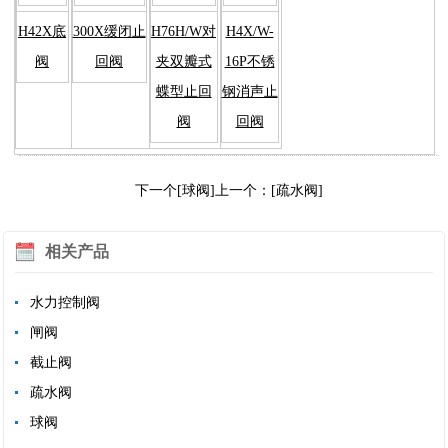
H42X底
300X缓闭止
H76H/W对
H4X/W-
阀
回阀
夹双瓣式
16P不锈
蝶型止回
钢消声止
阀
回阀
下一个[球阀]
上一个：[疏水阀]
相关产品
水力控制阀
闸阀
截止阀
疏水阀
球阀