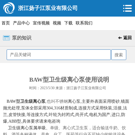
浙江扬子江泵业有限公司
首页
产品中心
宣传视频
视频
下载
联系我们
泵的知识
返回
BAW型卫生级离心泵使用说明
时间：2023/5/30 来源：浙江扬子江泵业有限公司
BAW型
卫生级离心泵
,也叫不锈钢
离心泵
,主要外表面采用喷砂,镜面
抛光处理,泵体全部采用304,316材质制成,连接方式采用快装,活接,法
兰,皮管快接,等连接方式,叶轮为封闭式,尚开式,电机为国产,进口,防
爆,ABB型,具体要求请来电咨询
卫生级离心泵
属单吸、
单级、离心式卫生泵，适合输送牛奶、饮
料、酒等各种液体，是食、化工、医药等行业不可缺少的输送设备。