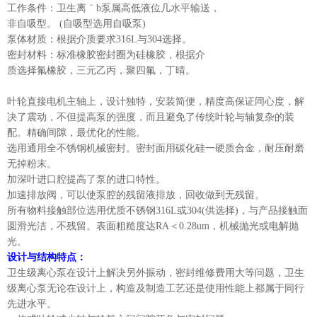
工作条件：卫生离｀b泵属高低液位几水平输送，
非自吸型。 (自吸型选用自吸泵)
泵体材质：根据介质要求316L与304选择。
密封材料：标准橡胶密封圈为硅橡胶，根据介
质选择氟橡胶，三元乙丙，聚四氟，丁晴。
叶轮直接电机主轴上，设计独特，安装简便，精度高保证同心度，解
决了震动，不但提高泵的强度，而且避免了传统叶轮与轴复杂的装
配。精确间隙，最优化的性能。
选用通用全不锈钢机械密封。密封面用碳化硅一硬质合金，耐压耐磨
无掉粉末。
加深叶进口腔提高了泵的进口特性。
加速排放阀，可以使泵腔的残留液排放，回收做到无残留。
所有物料接触部位选用优质不锈钢316L或304(供选择)，与产品接触面
圆滑光洁，不残留。表面粗糙度达RA＜0.28um，机械抛光或电解抛
光。
设计与结构特点：
卫生级离心泵在设计上解决另外振动，密封维修费用大等问题，卫生
级离心泵无论在设计上，构造及制造工艺还是使用性能上都属于同行
先进水平。