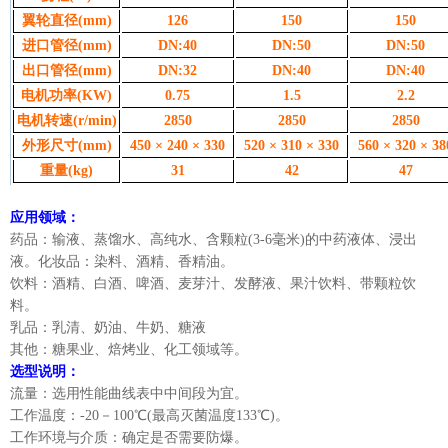
翼轮直径
(mm)
126
150
150
进口管径
(mm)
DN:40
DN:50
DN:50
出口管径
(mm)
DN:32
DN:40
DN:40
电机功率
(KW)
0.75
1.5
2.2
电机转速
(r/min)
2850
2850
2850
外形尺寸
(mm)
450 × 240 × 330
520 × 310 × 330
560 × 320 × 38
重量
(kg)
31
42
47
应用领域：
药品：输液、蒸馏水、高纯水、含颗粒(3-6毫米)的中药液体、浸出
液。化妆品：染料、酒精、香精油。
饮料：酒精、白酒、啤酒、麦芽汁、发酵液、果汁饮料、带颗粒饮
料。
乳品：乳清、奶油、牛奶、糖液
其他：糖果业、焙烤业、化工领域等。
选型说明：
流量：选用性能曲线表中中间段为宜。
工作温度：-20－100℃(最高灭菌温度133℃)。
工作环境与介质：确定是否需要防爆。