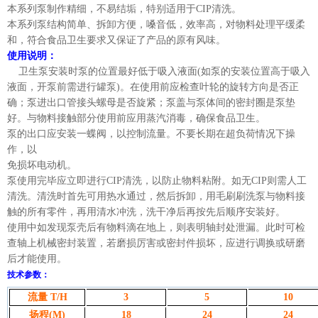
本系列泵制作精细，不易结垢，特别适用于CIP清洗。
本系列泵结构简单、拆卸方便，嗓音低，效率高，对物料处理平缓柔
和，符合食品卫生要求又保证了产品的原有风味。
使用说明：
卫生泵安装时泵的位置最好低于吸入液面(如泵的安装位置高于吸入
液面，开泵前需进行罐泵)。在使用前应检查叶轮的旋转方向是否正
确；泵进出口管接头螺母是否旋紧；泵盖与泵体间的密封圈是泵垫
好。与物料接触部分使用前应用蒸汽消毒，确保食品卫生。
泵的出口应安装一蝶阀，以控制流量。不要长期在超负荷情况下操
作，以
免损坏电动机。
泵使用完毕应立即进行CIP清洗，以防止物料粘附。如无CIP则需人工
清洗。清洗时首先可用热水通过，然后拆卸，用毛刷刷洗泵与物料接
触的所有零件，再用清水冲洗，洗干净后再按先后顺序安装好。
使用中如发现泵壳后有物料滴在地上，则表明轴封处泄漏。此时可检
查轴上机械密封装置，若磨损厉害或密封件损坏，应进行调换或研磨
后才能使用。
技术参数：
流量
T/H
3
5
10
扬程
(M)
18
24
24