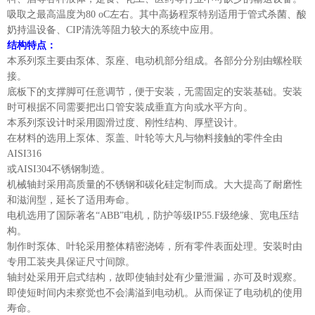
吸取之最高温度为80 oC左右。其中高扬程泵特别适用于管式杀菌、酸
奶持温设备、CIP清洗等阻力较大的系统中应用。
结构特点：
本系列泵主要由泵体、泵座、电动机部分组成。各部分分别由螺栓联
接。
底板下的支撑脚可任意调节，便于安装，无需固定的安装基础。安装
时可根据不同需要把出口管安装成垂直方向或水平方向。
本系列泵设计时采用圆滑过度、刚性结构、厚壁设计。
在材料的选用上泵体、泵盖、叶轮等大凡与物料接触的零件全由
AISI316
或AISI304不锈钢制造。
机械轴封采用高质量的不锈钢和碳化硅定制而成。大大提高了耐磨性
和滋润型，延长了适用寿命。
电机选用了国际著名“ABB”电机，防护等级IP55.F级绝缘、宽电压结
构。
制作时泵体、叶轮采用整体精密浇铸，所有零件表面处理。安装时由
专用工装夹具保证尺寸间隙。
轴封处采用开启式结构，故即使轴封处有少量泄漏，亦可及时观察。
即使短时间内未察觉也不会满溢到电动机。从而保证了电动机的使用
寿命。