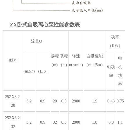
ZX卧式自吸离心泵性能参数表
功率
流量Q
（KW）
扬程
吸程
转速
自吸性能
电
型号
(m)
(m)
n(r/min)
（min/5m）
轴功
机
(m3/h)
（L/S）
率
功
率
25ZX3.2-
3.2
0.9
20
6.5
2900
1.9
0.46
0.75
20
25ZX3.2-
3.2
0.9
32
6.5
2900
1.8
0.8
1.1
32