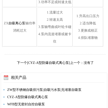
3.功率不足或转速太低
1.流量过大
1.升高出口压力
2.转速太高
ZX
自吸离心泵
轴功率
2.适当降低
3.泵轴弯曲或叶轮卡碰
消耗过大
3.更换或校正
4.泵内流道堵塞或被卡
4.排队堵塞物
住
下一个[CYZ-A型防爆自吸式离心泵]
上一个：没有了
相关产品
ZW型不锈钢自吸排污泵|自吸污水泵|无堵塞自吸泵
CYZ-A型防爆自吸式离心泵
WFB型无密封自控自吸泵