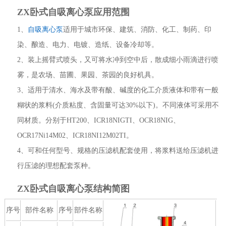
ZX卧式自吸离心泵应用范围
1、
自吸离心泵
适用于城市环保、建筑、消防、化工、制药、印
染、酿造、电力、电镀、造纸、设备冷却等。
2、装上摇臂式喷头，又可将水冲到空中后，散成细小雨滴进行喷
雾，是农场、苗圃、果园、茶园的良好机具。
3、适用于清水、海水及带有酸、碱度的化工介质液体和带有一般
糊状的浆料(介质粘度、含固量可达30%以下)。不同液体可采用不
同材质。分别于HT200、ICR18NIGTI、OCR18NIG、
OCR17Ni14M02、ICR18NI12M02TI。
4、可和任何型号、规格的压滤机配套使用，将浆料送给压滤机进
行压滤的理想配套泵种。
ZX卧式自吸离心泵结构简图
序号
部件名称
序号
部件名称