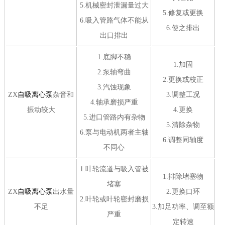
5.机械密封泄漏量过大
5.修复或更换
6.吸入管路气体不能从
6.使之排出
出口排出
1.底脚不稳
1.加固
2.泵轴弯曲
2.更换或校正
3.汽蚀现象
ZX
自吸离心泵
杂音和
3.调整工况
4.轴承磨损严重
振动较大
4.更换
5.进口管路内有杂物
5.清除杂物
6.泵与电动机两者主轴
6.调整同轴度
不同心
1.叶轮流道与吸入管被
1.排除堵塞物
堵塞
ZX
自吸离心泵
出水量
2.更换口环
2.叶轮或叶轮密封磨损
不足
3.加足功率、调至额
严重
定转速