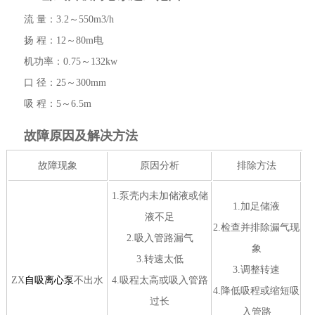
流 量：3.2～550m3/h
扬 程：12～80m电
机功率：0.75～132kw
口 径：25～300mm
吸 程：5～6.5m
故障原因及解决方法
故障现象
原因分析
排除方法
1.泵壳内未加储液或储
1.加足储液
液不足
2.检查并排除漏气现
2.吸入管路漏气
象
3.转速太低
3.调整转速
ZX
自吸离心泵
不出水
4.吸程太高或吸入管路
4.降低吸程或缩短吸
过长
入管路