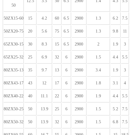
12.5
3.5
50
6.5
2900
1.4
4.3
5.5
50
50ZX15-60
15
4.2
60
6.5
2900
1.3
6.2
7.5
50ZX20-75
20
5.6
75
6.5
2900
1.3
9.8
11
65ZX30-15
30
8.3
15
6.5
2900
2
1.9
3
65ZX25-32
25
6.9
32
6
2900
1.5
4.4
5.5
80ZX35-13
35
9.7
13
6
2900
3.4
1.9
3
80ZX43-17
43
12
17
6
2900
1.8
3.1
4
80ZX40-22
40
11.1
22
6
2900
1.9
4.4
5.5
80ZX50-25
50
13.9
25
6
2900
1.5
5.2
7.5
80ZX50-32
50
13.9
32
6
2900
1.5
6.8
7.5
80ZX60-55
60
16.7
55
6
2900
1.5
15
18.5