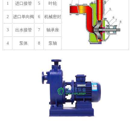
1
进口接管
5
叶轮
2
进口单向阀
6
机械密封
3
出水接管
7
轴承座
4
泵体
8
泵轴