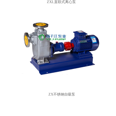
ZXL直联式离心泵
ZX不锈钢自吸泵