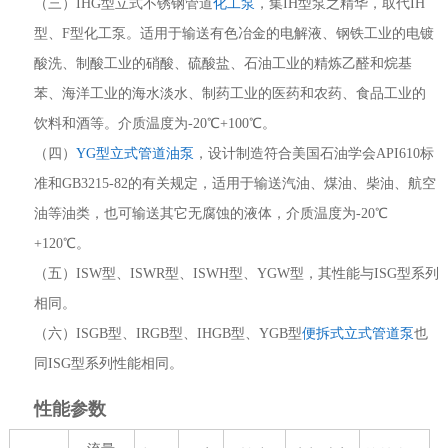
（三）IHG型立式不锈钢管道
化工泵
，集IH型泵之精华，取代IH
型、F型化工泵。适用于输送有色冶金的电解液、钢铁工业的电镀
酸洗、制酸工业的硝酸、硫酸盐、石油工业的精炼乙醛和烷基
苯、海洋工业的海水淡水、制药工业的医药和农药、食品工业的
饮料和酒等。介质温度为-20℃+100℃。
（四）
YG型立式管道油泵
，设计制造符合美国石油学会API610标
准和GB3215-82的有关规定，适用于输送汽油、煤油、柴油、航空
油等油类，也可输送其它无腐蚀的液体，介质温度为-20℃
+120℃。
（五）ISW型、ISWR型、ISWH型、YGW型，其性能与ISG型系列
相同。
（六）ISGB型、IRGB型、IHGB型、YGB型
便拆式立式管道泵
也
同ISG型系列性能相同。
性能参数