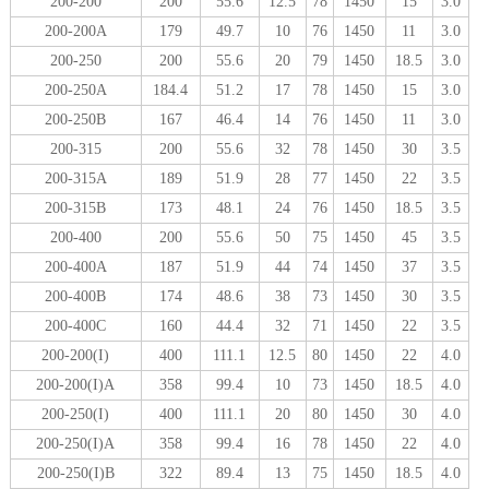
200-200
200
55.6
12.5
78
1450
15
3.0
200-200A
179
49.7
10
76
1450
11
3.0
200-250
200
55.6
20
79
1450
18.5
3.0
200-250A
184.4
51.2
17
78
1450
15
3.0
200-250B
167
46.4
14
76
1450
11
3.0
200-315
200
55.6
32
78
1450
30
3.5
200-315A
189
51.9
28
77
1450
22
3.5
200-315B
173
48.1
24
76
1450
18.5
3.5
200-400
200
55.6
50
75
1450
45
3.5
200-400A
187
51.9
44
74
1450
37
3.5
200-400B
174
48.6
38
73
1450
30
3.5
200-400C
160
44.4
32
71
1450
22
3.5
200-200(I)
400
111.1
12.5
80
1450
22
4.0
200-200(I)A
358
99.4
10
73
1450
18.5
4.0
200-250(I)
400
111.1
20
80
1450
30
4.0
200-250(I)A
358
99.4
16
78
1450
22
4.0
200-250(I)B
322
89.4
13
75
1450
18.5
4.0