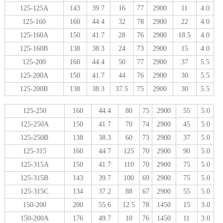
125-125A
143
39.7
16
77
2900
11
4.0
125-160
160
44.4
32
78
2900
22
4.0
125-160A
150
41.7
28
76
2900
18.5
4.0
125-160B
138
38.3
24
73
2900
15
4.0
125-200
160
44.4
50
77
2900
37
5.5
125-200A
150
41.7
44
76
2900
30
5.5
125-200B
138
38.3
37.5
75
2900
30
5.5
125-250
160
44.4
80
75
2900
55
5.0
125-250A
150
41.7
70
74
2900
45
5.0
125-250B
138
38.3
60
73
2900
37
5.0
125-315
160
44.7
125
70
2900
90
5.0
125-315A
150
41.7
110
70
2900
75
5.0
125-315B
143
39.7
100
69
2900
75
5.0
125-315C
134
37.2
88
67
2900
55
5.0
150-200
200
55.6
12.5
78
1450
15
3.0
150-200A
176
49.7
10
76
1450
11
3.0