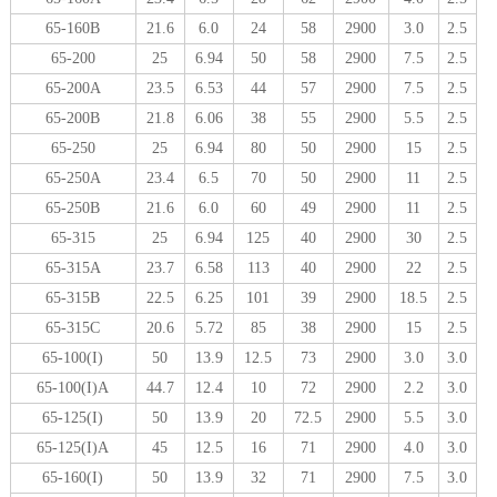
65-160B
21.6
6.0
24
58
2900
3.0
2.5
65-200
25
6.94
50
58
2900
7.5
2.5
65-200A
23.5
6.53
44
57
2900
7.5
2.5
65-200B
21.8
6.06
38
55
2900
5.5
2.5
65-250
25
6.94
80
50
2900
15
2.5
65-250A
23.4
6.5
70
50
2900
11
2.5
65-250B
21.6
6.0
60
49
2900
11
2.5
65-315
25
6.94
125
40
2900
30
2.5
65-315A
23.7
6.58
113
40
2900
22
2.5
65-315B
22.5
6.25
101
39
2900
18.5
2.5
65-315C
20.6
5.72
85
38
2900
15
2.5
65-100(I)
50
13.9
12.5
73
2900
3.0
3.0
65-100(I)A
44.7
12.4
10
72
2900
2.2
3.0
65-125(I)
50
13.9
20
72.5
2900
5.5
3.0
65-125(I)A
45
12.5
16
71
2900
4.0
3.0
65-160(I)
50
13.9
32
71
2900
7.5
3.0