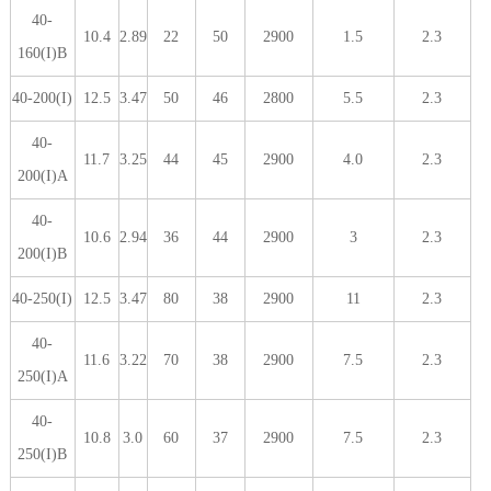
40-
10.4
2.89
22
50
2900
1.5
2.3
160(I)B
40-200(I)
12.5
3.47
50
46
2800
5.5
2.3
40-
11.7
3.25
44
45
2900
4.0
2.3
200(I)A
40-
10.6
2.94
36
44
2900
3
2.3
200(I)B
40-250(I)
12.5
3.47
80
38
2900
11
2.3
40-
11.6
3.22
70
38
2900
7.5
2.3
250(I)A
40-
10.8
3.0
60
37
2900
7.5
2.3
250(I)B