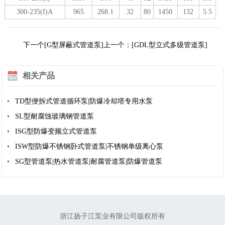
300-235(I)A
965
268.1
32
80
1450
132
5.5
下一个[G型屏蔽式管道泵]
上一个：[GDL型立式多级管道泵]
相关产品
TD型便拆式管道循环泵|防爆冷却塔专用水泵
SL型耐腐蚀玻璃钢管道泵
ISG型防爆变频立式管道泵
ISW型防爆不锈钢卧式管道泵|不锈钢单级离心泵
SG型管道泵|热水管道泵|耐腐管道泵|防爆管道泵
浙江扬子江泵业有限公司版权所有