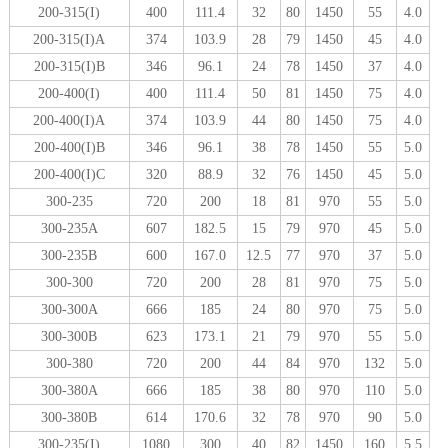
200-315(I)
400
111.4
32
80
1450
55
4.0
200-315(I)A
374
103.9
28
79
1450
45
4.0
200-315(I)B
346
96.1
24
78
1450
37
4.0
200-400(I)
400
111.4
50
81
1450
75
4.0
200-400(I)A
374
103.9
44
80
1450
75
4.0
200-400(I)B
346
96.1
38
78
1450
55
5.0
200-400(I)C
320
88.9
32
76
1450
45
5.0
300-235
720
200
18
81
970
55
5.0
300-235A
607
182.5
15
79
970
45
5.0
300-235B
600
167.0
12.5
77
970
37
5.0
300-300
720
200
28
81
970
75
5.0
300-300A
666
185
24
80
970
75
5.0
300-300B
623
173.1
21
79
970
55
5.0
300-380
720
200
44
84
970
132
5.0
300-380A
666
185
38
80
970
110
5.0
300-380B
614
170.6
32
78
970
90
5.0
300-235(I)
1080
300
40
82
1450
160
5.5