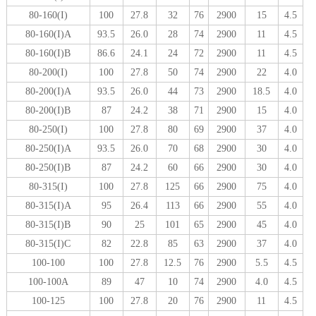
80-160(I)
100
27.8
32
76
2900
15
4.5
80-160(I)A
93.5
26.0
28
74
2900
11
4.5
80-160(I)B
86.6
24.1
24
72
2900
11
4.5
80-200(I)
100
27.8
50
74
2900
22
4.0
80-200(I)A
93.5
26.0
44
73
2900
18.5
4.0
80-200(I)B
87
24.2
38
71
2900
15
4.0
80-250(I)
100
27.8
80
69
2900
37
4.0
80-250(I)A
93.5
26.0
70
68
2900
30
4.0
80-250(I)B
87
24.2
60
66
2900
30
4.0
80-315(I)
100
27.8
125
66
2900
75
4.0
80-315(I)A
95
26.4
113
66
2900
55
4.0
80-315(I)B
90
25
101
65
2900
45
4.0
80-315(I)C
82
22.8
85
63
2900
37
4.0
100-100
100
27.8
12.5
76
2900
5.5
4.5
100-100A
89
47
10
74
2900
4.0
4.5
100-125
100
27.8
20
76
2900
11
4.5