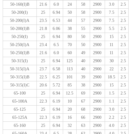
50-160(I)B
21.6
6.0
24
58
2900
3.0
2.5
50-200(I)
25
6.94
50
58
2900
7.5
2.5
50-200(I)A
23.5
6.53
44
57
2900
7.5
2.5
50-200(I)B
21.8
6.06
38
55
2900
5.5
2.5
50-250(I)
25
6.94
80
50
2900
15
2.5
50-250(I)A
23.4
6.5
70
50
2900
11
2.5
50-250(I)B
21.6
6.0
60
49
2900
11
2.5
50-315(I)
25
6.94
125
40
2900
30
2.5
50-315(I)A
23.7
6.58
113
40
2900
22
2.5
50-315(I)B
22.5
6.25
101
39
2900
18.5
2.5
50-315(I)C
20.6
5.72
85
38
2900
15
2.5
65-100
25
6.94
12.5
69
2900
1.5
2.5
65-100A
22.3
6.19
10
67
2900
1.1
2.5
65-125
25
6.94
20
68
2900
3.0
2.5
65-125A
22.3
6.19
16
66
2900
2.2
2.5
65-160
25
6.94
32
63
2900
4.0
2.5
65-160A
23.4
6.5
28
62
2900
4.0
2.5