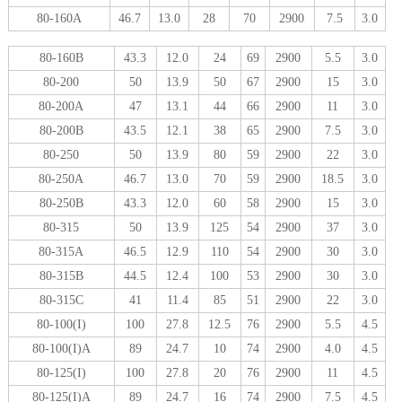
80-160A
46.7
13.0
28
70
2900
7.5
3.0
80-160B
43.3
12.0
24
69
2900
5.5
3.0
80-200
50
13.9
50
67
2900
15
3.0
80-200A
47
13.1
44
66
2900
11
3.0
80-200B
43.5
12.1
38
65
2900
7.5
3.0
80-250
50
13.9
80
59
2900
22
3.0
80-250A
46.7
13.0
70
59
2900
18.5
3.0
80-250B
43.3
12.0
60
58
2900
15
3.0
80-315
50
13.9
125
54
2900
37
3.0
80-315A
46.5
12.9
110
54
2900
30
3.0
80-315B
44.5
12.4
100
53
2900
30
3.0
80-315C
41
11.4
85
51
2900
22
3.0
80-100(I)
100
27.8
12.5
76
2900
5.5
4.5
80-100(I)A
89
24.7
10
74
2900
4.0
4.5
80-125(I)
100
27.8
20
76
2900
11
4.5
80-125(I)A
89
24.7
16
74
2900
7.5
4.5