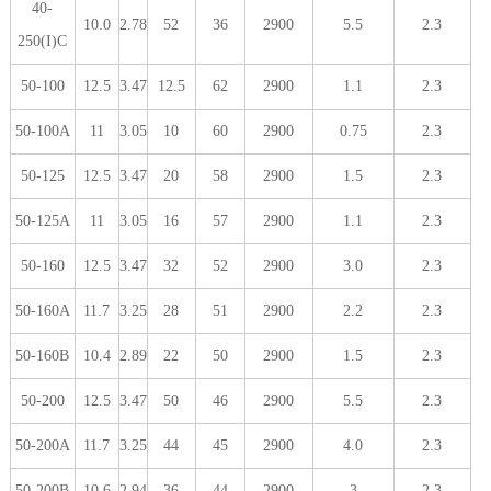
40-
10.0
2.78
52
36
2900
5.5
2.3
250(I)C
50-100
12.5
3.47
12.5
62
2900
1.1
2.3
50-100A
11
3.05
10
60
2900
0.75
2.3
50-125
12.5
3.47
20
58
2900
1.5
2.3
50-125A
11
3.05
16
57
2900
1.1
2.3
50-160
12.5
3.47
32
52
2900
3.0
2.3
50-160A
11.7
3.25
28
51
2900
2.2
2.3
50-160B
10.4
2.89
22
50
2900
1.5
2.3
50-200
12.5
3.47
50
46
2900
5.5
2.3
50-200A
11.7
3.25
44
45
2900
4.0
2.3
50-200B
10.6
2.94
36
44
2900
3
2.3