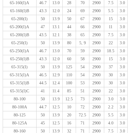
65-160(I)A
46.7
13.0
28
70
2900
7.5
3.0
65-160(I)B
43.3
12.0
24
69
2900
5.5
3.0
65-200(I)
50
13.9
50
67
2900
15
3.0
65-200(I)A
47
13.1
44
66
2900
11
3.0
65-200(I)B
43.5
12.1
38
65
2900
7.5
3.0
65-250(I)
50
13.9
80
5, 9
2900
22
3.0
65-250(I)A
46.7
13.0
70
59
2900
18.5
3.0
65-250(I)B
43.3
12.0
60
58
2900
15
3.0
65-315(I)
50
13.9
125
54
2900
37
3.0
65-315(I)A
46.5
12.9
110
54
2900
30
3.0
65-315(I)B
44.5
12.4
100
53
2900
30
3.0
65-315(I)C
41
11.4
85
51
2900
22
3.0
80-100
50
13.9
12.5
73
2900
3.0
3.0
80-100A
44.7
12.5
10
72
2900
2.2
3.0
80-125
50
13.9
20
72.5
2900
5.5
3.0
80-125A
45
12.5
16
71
2900
4.0
3.0
80-160
50
13.9
32
71
2900
7.5
3.0