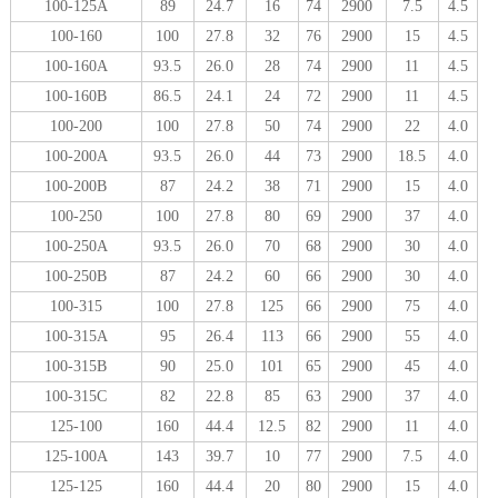
100-125A
89
24.7
16
74
2900
7.5
4.5
100-160
100
27.8
32
76
2900
15
4.5
100-160A
93.5
26.0
28
74
2900
11
4.5
100-160B
86.5
24.1
24
72
2900
11
4.5
100-200
100
27.8
50
74
2900
22
4.0
100-200A
93.5
26.0
44
73
2900
18.5
4.0
100-200B
87
24.2
38
71
2900
15
4.0
100-250
100
27.8
80
69
2900
37
4.0
100-250A
93.5
26.0
70
68
2900
30
4.0
100-250B
87
24.2
60
66
2900
30
4.0
100-315
100
27.8
125
66
2900
75
4.0
100-315A
95
26.4
113
66
2900
55
4.0
100-315B
90
25.0
101
65
2900
45
4.0
100-315C
82
22.8
85
63
2900
37
4.0
125-100
160
44.4
12.5
82
2900
11
4.0
125-100A
143
39.7
10
77
2900
7.5
4.0
125-125
160
44.4
20
80
2900
15
4.0