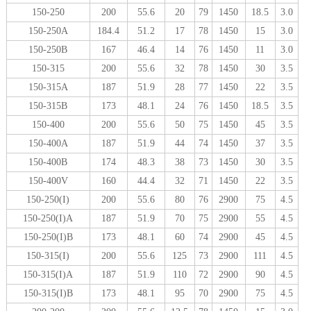
150-250
200
55.6
20
79
1450
18.5
3.0
150-250A
184.4
51.2
17
78
1450
15
3.0
150-250B
167
46.4
14
76
1450
11
3.0
150-315
200
55.6
32
78
1450
30
3.5
150-315A
187
51.9
28
77
1450
22
3.5
150-315B
173
48.1
24
76
1450
18.5
3.5
150-400
200
55.6
50
75
1450
45
3.5
150-400A
187
51.9
44
74
1450
37
3.5
150-400B
174
48.3
38
73
1450
30
3.5
150-400V
160
44.4
32
71
1450
22
3.5
150-250(I)
200
55.6
80
76
2900
75
4.5
150-250(I)A
187
51.9
70
75
2900
55
4.5
150-250(I)B
173
48.1
60
74
2900
45
4.5
150-315(I)
200
55.6
125
73
2900
111
4.5
150-315(I)A
187
51.9
110
72
2900
90
4.5
150-315(I)B
173
48.1
95
70
2900
75
4.5