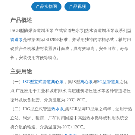
产品实物图
产品视频
产品概述
ISGB型防爆管道增压泵|立式管道热水泵|热水管道增压泵该系列型
管道泵
是根据国际ISO2858标准，并采用独特的结构形式，轴封用
硬质合金机械密封装置设计而成，具有效率高，安全可靠，寿命
长，安装使用方便等特点。
主要用途
（一）
ISG型立式管道离心泵
，集IS型
离心泵
与
SG型管道泵
之优
点,广泛应用于工业和城市排水,高层建筑增压送水等各种管道增压
循环及设备配套。介质温度为-20℃+80℃。
（二）IRG型立式管道
热水泵
,集SGR型与IR型泵之精华，适用于热
立站、锅炉、暖房、厂矿封闭回路中高温热水循环或利用系统交
换介质的输送。介质温度为-20℃+120℃。